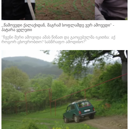
,,წამოვედი ქალაქიდან, მაგრამ სოფლამდე ვერ ამოვედი'' -
პატარა ყელეთი
"ჩვენი მერი ამოვიდა ამას წინათ და გაოცებულმა იკითხა: აქ
როგორ ცხოვრობთო? სასწრაფო ამოდისო?"