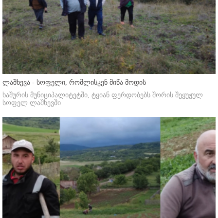
ლაშხევა - სოფელი, რომლისკენ მიწა მოდის
ხაშურის მუნიციპალიტეტში, ტყიან ფერდობებს შორის შეყუჟულ
სოფელ ლაშხევში