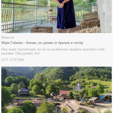
Новости
Мэри Габиева - близко, но далеко от братьев и сестер
Она знает грузинский, но из-за особенного акцента чувствует себя
неловко. Она думает, что
12:57 / 27.07.2020