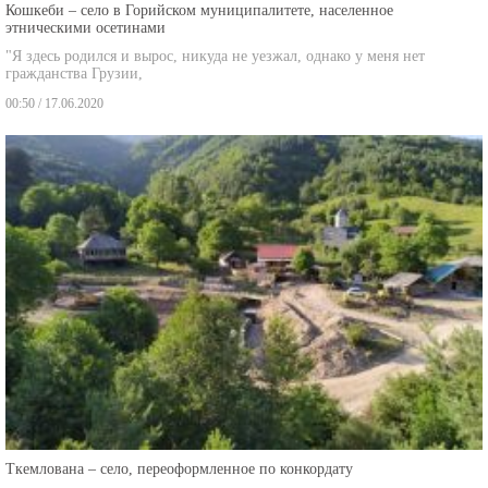
Кошкеби – село в Горийском муниципалитете, населенное
этническими осетинами
"Я здесь родился и вырос, никуда не уезжал, однако у меня нет
гражданства Грузии,
00:50 / 17.06.2020
Ткемлована – село, переоформленное по конкордату