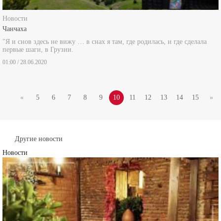
Новости
Чанчаха
"Я и снов здесь не вижу … в снах я там, где родилась, и где сделала
первые шаги, в Грузии.
01:00 / 28.06.2020
«
5
6
7
8
9
10
11
12
13
14
15
»
Другие новости
Новости