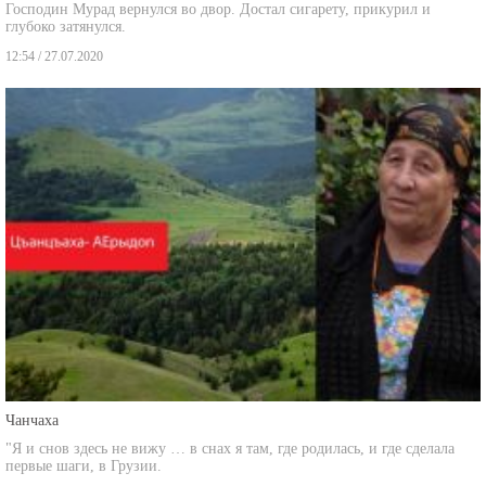
Господин Мурад вернулся во двор. Достал сигарету, прикурил и
глубоко затянулся.
12:54 / 27.07.2020
Чанчаха
"Я и снов здесь не вижу … в снах я там, где родилась, и где сделала
первые шаги, в Грузии.