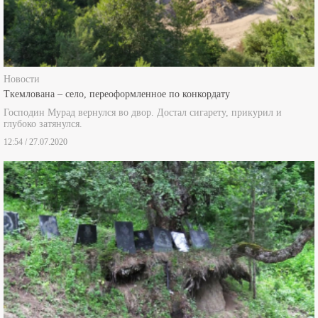
Новости
Ткемлована – село, переоформленное по конкордату
Господин Мурад вернулся во двор. Достал сигарету, прикурил и
глубоко затянулся.
12:54 / 27.07.2020