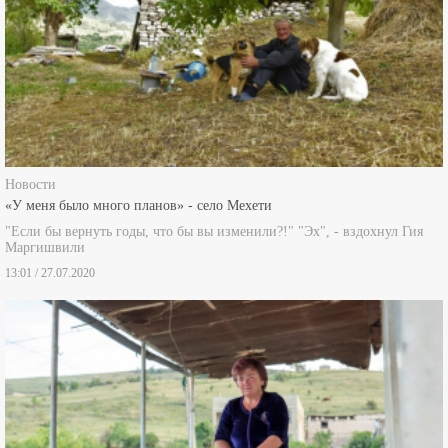
Новости
«У меня было много планов» - село Мехети
"Если бы вернуть годы, что бы вы изменили?!" "Эх", - вздохнул Гия
Маргишвили
13:01 / 27.07.2020