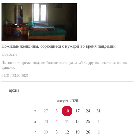
Пожилые женщины, борющиеся с нуждой во время пандемии
Новости
Именно в то время, когда им больше всего нужна забота других, некоторые из них
одиноки,
01:31 / 23.02.2021
архив
август 2026
п
27
3
10
17
24
31
в
28
4
11
18
25
1
с
29
5
12
19
26
2