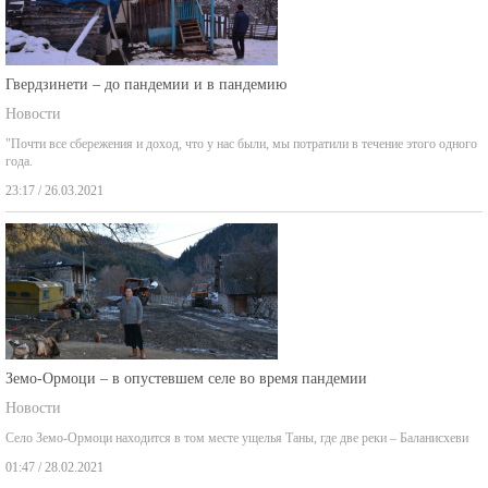
Гвердзинети – до пандемии и в пандемию
Новости
"Почти все сбережения и доход, что у нас были, мы потратили в течение этого одного
года.
23:17 / 26.03.2021
Земо-Ормоци – в опустевшем селе во время пандемии
Новости
Село Земо-Ормоци находится в том месте ущелья Таны, где две реки – Баланисхеви
01:47 / 28.02.2021