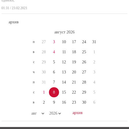
одиноки,
01:31 / 23.02.2021
архив
август 2026
п
27
3
10
17
24
31
в
28
4
11
18
25
1
с
29
5
12
19
26
2
ч
30
6
13
20
27
3
п
31
7
14
21
28
4
с
1
8
15
22
29
5
в
2
9
16
23
30
6