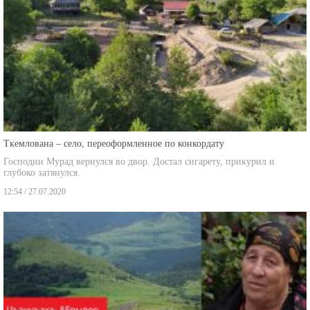
Ткемлована – село, переоформленное по конкордату
Господин Мурад вернулся во двор. Достал сигарету, прикурил и
глубоко затянулся.
12:54 / 27.07.2020