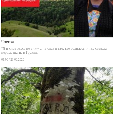
Чанчаха
"Я и снов здесь не вижу … в снах я там, где родилась, и где сделала
первые шаги, в Грузии.
01:00 / 21.06.2020