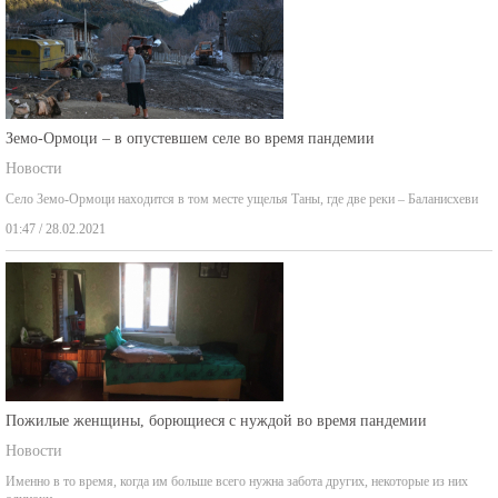
Земо-Ормоци – в опустевшем селе во время пандемии
Новости
Село Земо-Ормоци находится в том месте ущелья Таны, где две реки – Баланисхеви
01:47 / 28.02.2021
Пожилые женщины, борющиеся с нуждой во время пандемии
Новости
Именно в то время, когда им больше всего нужна забота других, некоторые из них