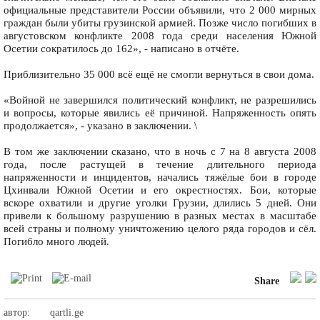
официальные представители России объявили, что 2 000 мирных
граждан были убиты грузинской армией. Позже число погибших в
августовском конфликте 2008 года среди населения Южной
Осетии сократилось до 162», - написано в отчёте.
Приблизительно 35 000 всё ещё не смогли вернуться в свои дома.
«Войной не завершился политический конфликт, не разрешились
и вопросы, которые явились её причиной. Напряженность опять
продолжается», - указано в заключении. \
В том же заключении сказано, что в ночь с 7 на 8 августа 2008
года, после растущей в течение длительного периода
напряженности и инцидентов, начались тяжёлые бои в городе
Цхинвали Южной Осетии и его окрестностях. Бои, которые
вскоре охватили и другие уголки Грузии, длились 5 дней. Они
привели к большому разрушению в разных местах в масштабе
всей страны и полному уничтожению целого ряда городов и сёл.
Погибло много людей.
Share
автор:
qartli.ge