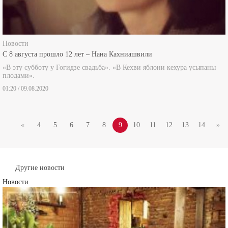
Новости
С 8 августа прошло 12 лет – Нана Кахниашвили
«В эту субботу у Гогидзе свадьба». «В Кехви яблони кехура усыпаны
плодами».
01:20 / 09.08.2020
«
4
5
6
7
8
9
10
11
12
13
14
»
Другие новости
Новости