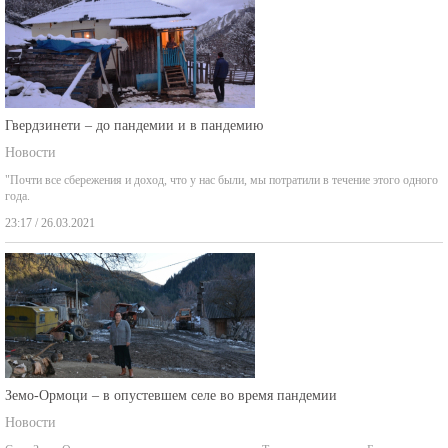
Гвердзинети – до пандемии и в пандемию
Новости
"Почти все сбережения и доход, что у нас были, мы потратили в течение этого одного
года.
23:17 / 26.03.2021
Земо-Ормоци – в опустевшем селе во время пандемии
Новости
Село Земо-Ормоци находится в том месте ущелья Таны, где две реки – Баланисхеви