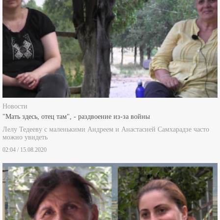
Новости
"Мать здесь, отец там", - раздвоение из-за войны
Лелу Тедееву с маленькими Андреем и Анастасией Самхарадзе часто
можно увидеть
02:04 / 15.08.2020