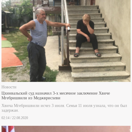
Новости
Цхинвальский суд назначил 3-х месячное заключение Хвиче
Мгебришвили из Меджврисхеви
Хвича Мгебришвили исчез 3 июля. Семья 11 июля узнала, что он был
задержан.
02:14 / 22.08.2020