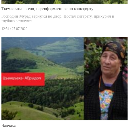
Ткемлована – село, переоформленное по конкордату
Господин Мурад вернулся во двор. Достал сигарету, прикурил и
глубоко затянулся.
12:54 / 27.07.2020
Чанчаха
"Я и снов здесь не вижу … в снах я там, где родилась, и где сделала