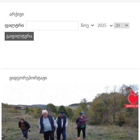
არქივი
ფილტრი
გაფილტვრა
ვიდეორეპორტაჟი