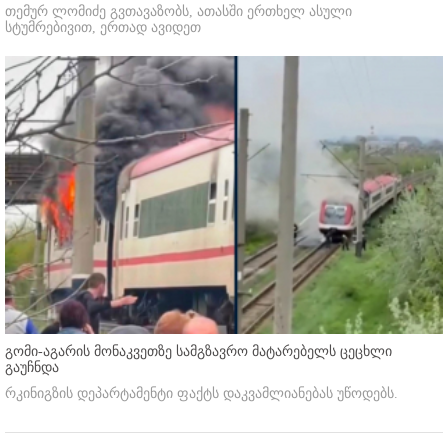
თემურ ლომიძე გვთავაზობს, ათასში ერთხელ ასული
სტუმრებივით, ერთად ავიდეთ
გომი-აგარის მონაკვეთზე სამგზავრო მატარებელს ცეცხლი
გაუჩნდა
რკინიგზის დეპარტამენტი ფაქტს დაკვამლიანებას უწოდებს.