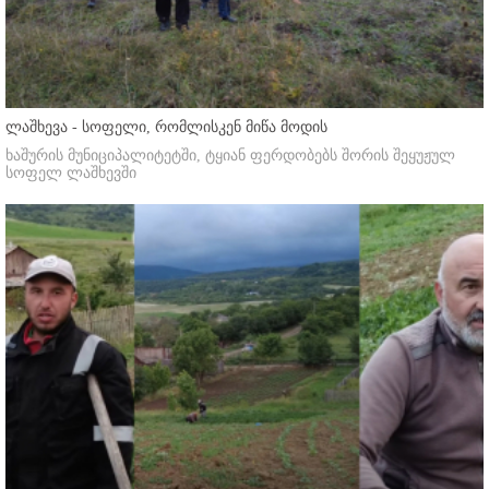
ლაშხევა - სოფელი, რომლისკენ მიწა მოდის
ხაშურის მუნიციპალიტეტში, ტყიან ფერდობებს შორის შეყუჟულ
სოფელ ლაშხევში