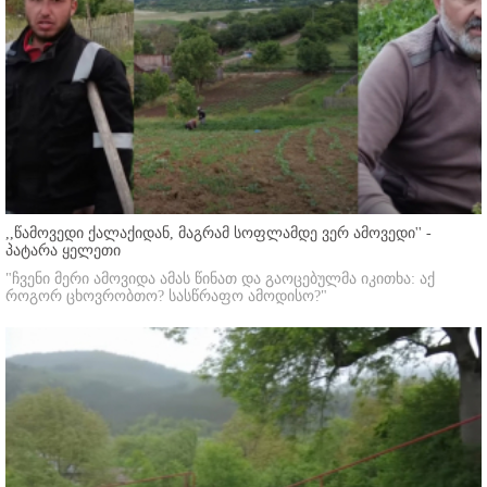
,,წამოვედი ქალაქიდან, მაგრამ სოფლამდე ვერ ამოვედი'' -
პატარა ყელეთი
"ჩვენი მერი ამოვიდა ამას წინათ და გაოცებულმა იკითხა: აქ
როგორ ცხოვრობთო? სასწრაფო ამოდისო?"