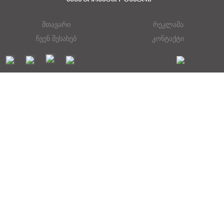
მთავარი
რეკლამა
ჩვენ შესახებ
კონტაქტი