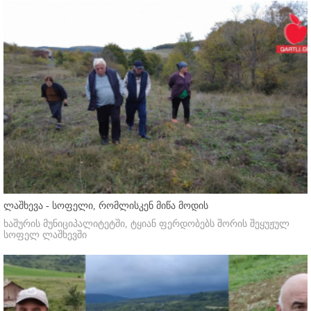
ლაშხევა - სოფელი, რომლისკენ მიწა მოდის
ხაშურის მუნიციპალიტეტში, ტყიან ფერდობებს შორის შეყუჟულ
სოფელ ლაშხევში