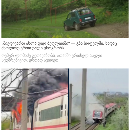
„მივდივართ ახლა დიდ ბეღლითში“ — გზა სოფელში, სადაც
მხოლოდ ერთი ქალი ცხოვრობს
თემურ ლომიძე გვთავაზობს, ათასში ერთხელ ასული
სტუმრებივით, ერთად ავიდეთ