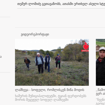
თემურ ლომიძე გვთავაზობს, ათასში ერთხელ ასული სტუ
ვიდეორეპორტაჟი
ა
ლაშხევა - სოფელი, რომლისკენ მიწა მოდის
,,წამ
ვერ ა
ხაშურის მუნიციპალიტეტში, ტყიან ფერდობებს
შორის შეყუჟულ სოფელ ლაშხევში
"ჩვენ
გაოც