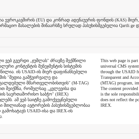
ევროკავშირის (EU) და კონრად ადენაუერის ფონდის (KAS) მიერ,
აციო მასალების შინაარსზე სრულად პასუხისმგებელია Qartli.ge დ
ი ვებ გვერდი „ჯუმლას" ძრავზე შექმნილი
This web page is part
ალური კონტენტის მენეჯმენტის სისტემის
universal CMS system
აწილია. ის USAID-ის მიერ დაფინანსებული
through the USAID f
ის "მედია გამჭვირვალე და
Transparent and Acco
შვალდებული მმართველობისთვის" (M-TAG)
(MTAG) program, im
ით შეიქმნა, რომელსაც „კვლევისა და
The content provided 
ის საერთაშორისო საბჭო" (IREX)
is the sole responsibil
ლებს. ამ ვებ საიტზე გამოქვეყნებული
does not reflect the 
ი მთლიანად ავტორების პასუხისმგებლობაა
IREX.
რ გამოხატავს USAID-ისა და IREX-ის
ს.