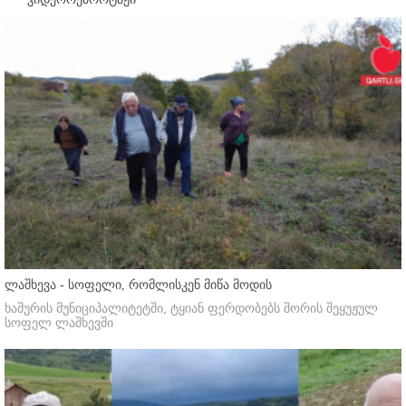
ლაშხევა - სოფელი, რომლისკენ მიწა მოდის
ხაშურის მუნიციპალიტეტში, ტყიან ფერდობებს შორის შეყუჟულ
სოფელ ლაშხევში