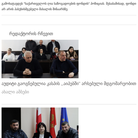
გამოხატავდეს "საქართველოს ღია საზოგადოების ფონდის" პოზიციას. შესაბამისად, ფონდი
არ არის პასუხისმგებელი მასალის შინაარსზე.
რედაქტორის რჩევით
აუდიტი გაოგნებულია კასპის ,,აიპებში'' არსებული მდგომარეობით
ახალი ამბები