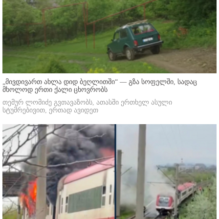
„მივდივართ ახლა დიდ ბეღლითში“ — გზა სოფელში, სადაც
მხოლოდ ერთი ქალი ცხოვრობს
თემურ ლომიძე გვთავაზობს, ათასში ერთხელ ასული
სტუმრებივით, ერთად ავიდეთ