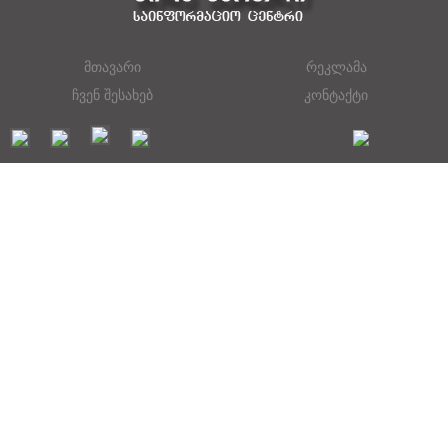
მთავარი
რეკლამა
ჩვენ შესახებ
კონტაქტი