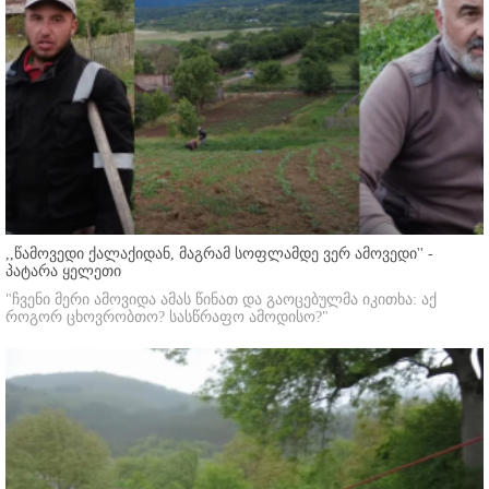
,,წამოვედი ქალაქიდან, მაგრამ სოფლამდე ვერ ამოვედი'' -
პატარა ყელეთი
"ჩვენი მერი ამოვიდა ამას წინათ და გაოცებულმა იკითხა: აქ
როგორ ცხოვრობთო? სასწრაფო ამოდისო?"