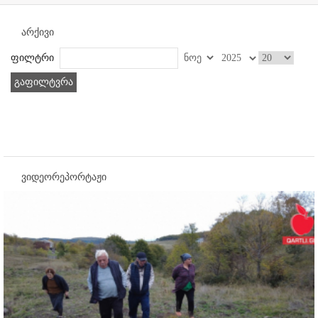
არქივი
ფილტრი
გაფილტვრა
ვიდეორეპორტაჟი