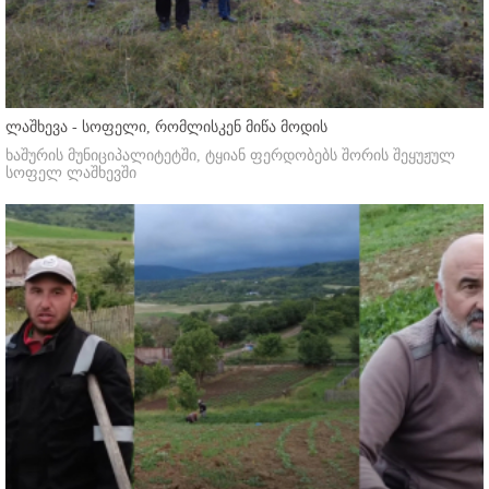
ლაშხევა - სოფელი, რომლისკენ მიწა მოდის
ხაშურის მუნიციპალიტეტში, ტყიან ფერდობებს შორის შეყუჟულ
სოფელ ლაშხევში