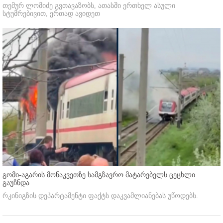
თემურ ლომიძე გვთავაზობს, ათასში ერთხელ ასული
სტუმრებივით, ერთად ავიდეთ
გომი-აგარის მონაკვეთზე სამგზავრო მატარებელს ცეცხლი
გაუჩნდა
რკინიგზის დეპარტამენტი ფაქტს დაკვამლიანებას უწოდებს.