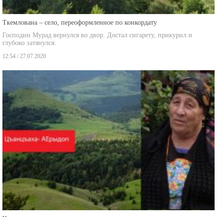
Ткемлована – село, переоформленное по конкордату
Господин Мурад вернулся во двор. Достал сигарету, прикурил и
глубоко затянулся.
12:54 / 27.07.2020
Чанчаха