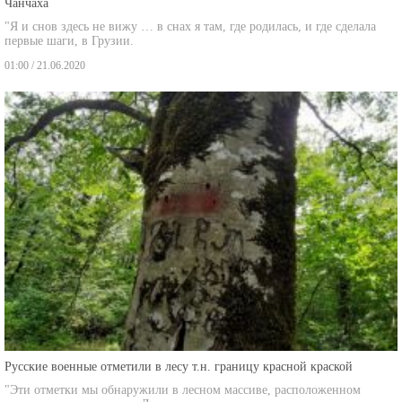
"Я и снов здесь не вижу … в снах я там, где родилась, и где сделала
первые шаги, в Грузии.
01:00 / 21.06.2020
Русские военные отметили в лесу т.н. границу красной краской
"Эти отметки мы обнаружили в лесном массиве, расположенном
между оккупированным Лопани