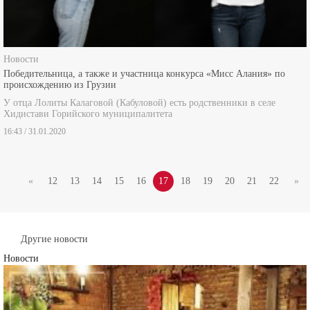
Новости
Победительница, а также и участница конкурса «Мисс Алания» по
происхождению из Грузии
У отца Лолиты Калаговой (Кабуловой) есть родственники в селе
Хидистави Горийского муниципалитета
16:43 / 31.01.2020
«
12
13
14
15
16
17
18
19
20
21
22
»
Другие новости
Новости