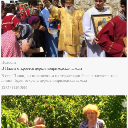
Новости
В Плави откроется церковноприходская школа
В селе Плави, расположенном на территории близ разделительной
линии, будет открыта церковноприходская школа
13:35 / 11.06.2019