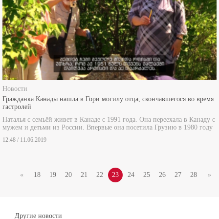
Новости
Гражданка Канады нашла в Гори могилу отца, скончавшегося во время
гастролей
Наталья с семьёй живет в Канаде с 1991 года. Она переехала в Канаду с
мужем и детьми из России. Впервые она посетила Грузию в 1980 году
12:48 / 11.06.2019
«
18
19
20
21
22
23
24
25
26
27
28
»
Другие новости