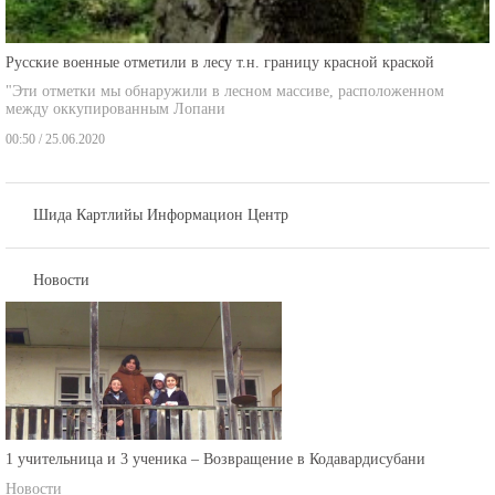
Русские военные отметили в лесу т.н. границу красной краской
"Эти отметки мы обнаружили в лесном массиве, расположенном
между оккупированным Лопани
00:50 / 25.06.2020
Шида Картлийы Информацион Центр
Новости
1 учительница и 3 ученика – Возвращение в Кодавардисубани
Новости