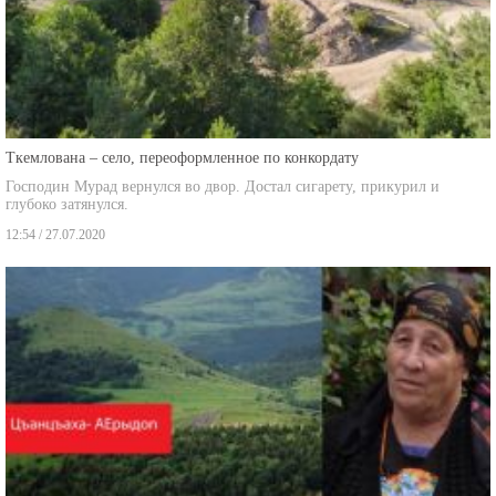
Ткемлована – село, переоформленное по конкордату
Господин Мурад вернулся во двор. Достал сигарету, прикурил и
глубоко затянулся.
12:54 / 27.07.2020