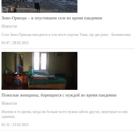
Земо-Ормоци – в опустевшем селе во время пандемии
Новости
Село Земо-Ормоци находится в том месте ущелья Таны, где две реки – Баланисхеви
01:47 / 28.02.2021
Пожилые женщины, борющиеся с нуждой во время пандемии
Новости
Именно в то время, когда им больше всего нужна забота других, некоторые из них
одиноки,
01:31 / 23.02.2021
архив