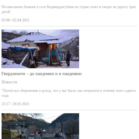
На школьном балконе в селе Кодавардисубани по утрам стоят и глядят на дорогу трое
детей.
05:00 / 02.04.2021
Гвердзинети – до пандемии и в пандемию
Новости
"Почти все сбережения и доход, что у нас были, мы потратили в течение этого одного
года.
23:17 / 26.03.2021