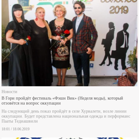
Новости
В Гори пройдёт фестиваль «Фэшн Вик» (Неделя моды), который
отзовётся на вопрос оккупации
На следующий день показ пройдёт в селе Хурвалети, возле линии
оккупации. Будет представлена национальная одежда и перформанс
Пааты Тедиашвили
18:01 / 18.06.2019