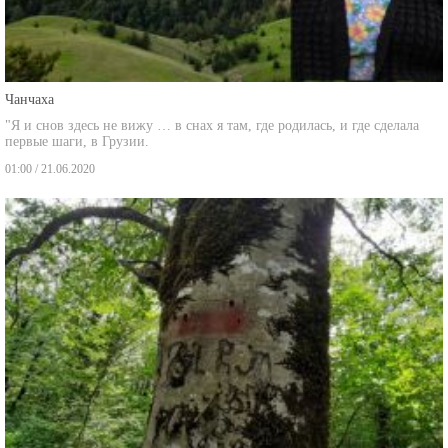
Чанчаха
"Я и снов здесь не вижу … в снах я там, где родилась, и где сделала
первые шаги, в Грузии.
01:00 / 21.06.2020