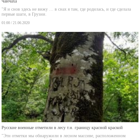
"Я и снов здесь не вижу … в снах я там, где родилась, и где сделала
первые шаги, в Грузии.
01:00 / 21.06.2020
Русские военные отметили в лесу т.н. границу красной краской
"Эти отметки мы обнаружили в лесном массиве, расположенном
между оккупированным Лопани