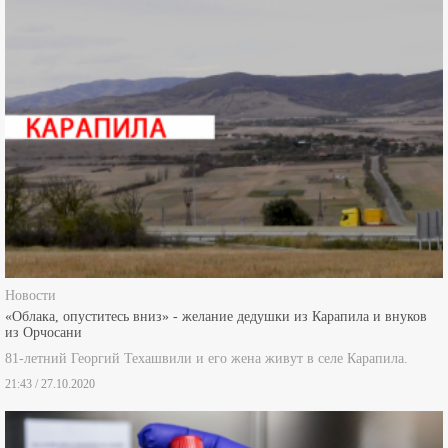
Новости
«Облака, опуститесь вниз» - желание дедушки из Карапила и внуков
из Орчосани
81-летний Георгий Техашвили и его жена живут в селе Карапила.
21:43 / 27.10.2020