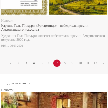
Новости
Картина Гелы Пилаури «Эртацминда» - победитель премии
Американского искусства
Художник Гела Пилаури является победителем премии Американского
искусства 2020 года.
01:31 / 26.09.2020
«
2
3
4
5
6
7
8
9
10
11
12
»
Другие новости
Новости