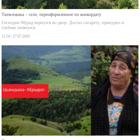
Ткемлована – село, переоформленное по конкордату
Господин Мурад вернулся во двор. Достал сигарету, прикурил и
глубоко затянулся.
12:54 / 27.07.2020
Чанчаха