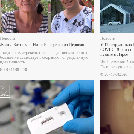
Новости
Новости
Жанна Битиева и Нино Каркусова из Церовани
У 11 сотрудников
COVID-19, 7 из н
Люди, чьих деревень после августовской войны
пункте в Ларсе
больше не существует, сохраняют определённую
идентичность
Из 11 случаев 7 з
Главного управле
02:00 / 14.08.2020
01:28 / 13.08.2020