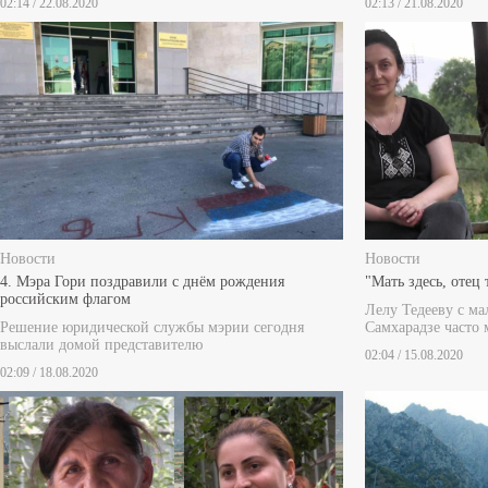
02:14 / 22.08.2020
02:13 / 21.08.2020
Новости
Новости
4. Мэра Гори поздравили с днём рождения
"Мать здесь, отец 
российским флагом
Лелу Тедееву с м
Решение юридической службы мэрии сегодня
Самхарадзе часто
выслали домой представителю
02:04 / 15.08.2020
02:09 / 18.08.2020