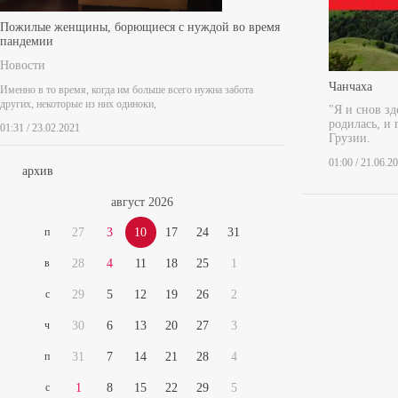
Пожилые женщины, борющиеся с нуждой во время
пандемии
Новости
Чанчаха
Именно в то время, когда им больше всего нужна забота
других, некоторые из них одиноки,
"Я и снов зд
родилась, и 
01:31 / 23.02.2021
Грузии.
01:00 / 21.06.2
архив
август 2026
п
27
3
10
17
24
31
в
28
4
11
18
25
1
с
29
5
12
19
26
2
ч
30
6
13
20
27
3
п
31
7
14
21
28
4
с
1
8
15
22
29
5