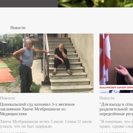
Новости
Новости
Новости
Цхинвальский суд назначил 3-х месячное
"Для въезда в сёл
заключение Хвиче Мгебришвили из
разделительной ли
Меджврисхеви
определённые регу
Хвича Мгебришвили исчез 3 июля. Семья 11 июля
"Я понимаю, что 
узнала, что он был задержан.
право, однако след