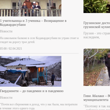
1 учительница и 3 ученика – Возвращение в
Грузинские дост
Кодавардисубани
грузинской кухне
Новости
Грузия - это стра
наследием,
На школьном балконе в селе Кодавардисубани по утрам стоят и
глядят на дорогу трое детей.
05:00 / 02.04.2021
Гвердзинети – до пандемии и в пандемию
Гиви Абалаки – 8
Новости
муниципалитета
"Почти все сбережения и доход, что у нас были, мы потратили
"Поэтому я так на
в течение этого одного года.