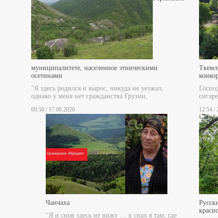
муниципалитете, населенное этническими
Ткемл
осетинами
конко
"Я здесь родился и вырос, никуда не уезжал,
Госпо
однако у меня нет гражданства Грузии,
сигаре
00:50 / 17.06.2020
12:54 /
Чанчаха
Русски
красн
"Я и снов здесь не вижу … в снах я там, где