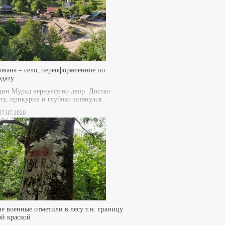
ована – село, переоформленное по
рдату
дин Мурад вернулся во двор. Достал
ту, прикурил и глубоко затянулся.
 27.07.2020
е военные отметили в лесу т.н. границу
ой краской