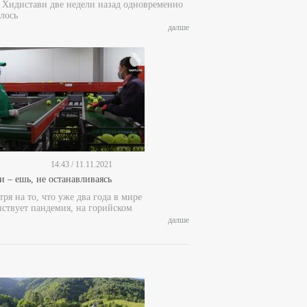
е Хидистави две недели назад одновременно
лось
далше
14:43 / 11.11.2021
и – ешь, не останавливаясь
ря на то, что уже два года в мире
пствует пандемия, на горийском
далше