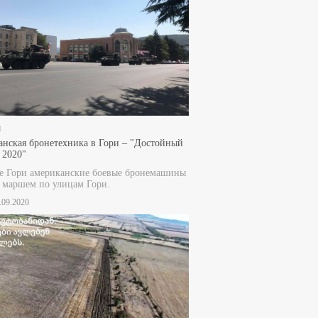
и
нская бронетехника в Гори – "Достойный
 2020"
е Гори американские боевые бронемашины
 маршем по улицам Гори.
8.09.2020