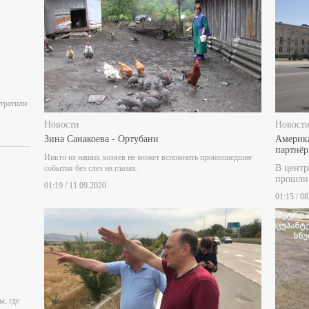
отратили
Новости
Новост
Зина Санакоева - Ортубани
Америка
партнёр
Никто из наших хозяев не может вспомнить произошедшие
В центр
события без слез на глазах.
прошли
01:19 / 11.09.2020
01:15 / 0
ы, где