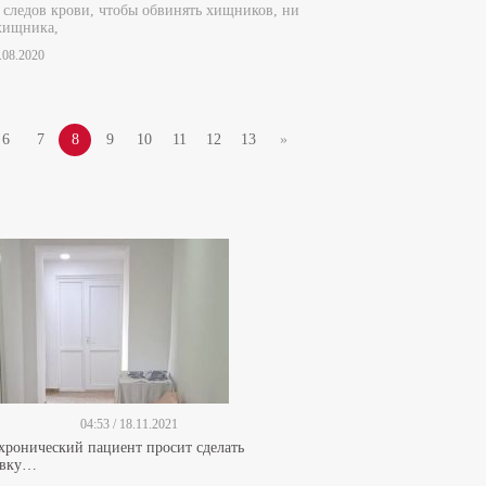
 следов крови, чтобы обвинять хищников, ни
хищника,
5.08.2020
6
7
8
9
10
11
12
13
»
04:53 / 18.11.2021
 хронический пациент просит сделать
ивку…