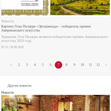
Новости
Картина Гелы Пилаури «Эртацминда» - победитель премии
Американского искусства
Художник Гела Пилаури является победителем премии Американского
искусства 2020 года.
01:31 / 26.09.2020
«
2
3
4
5
6
7
8
9
10
11
12
»
Другие новости
Новости