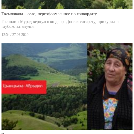
Ткемлована – село, переоформленное по конкордату
Господин Мурад вернулся во двор. Достал сигарету, прикурил и
глубоко затянулся.
12:54 / 27.07.2020
Чанчаха