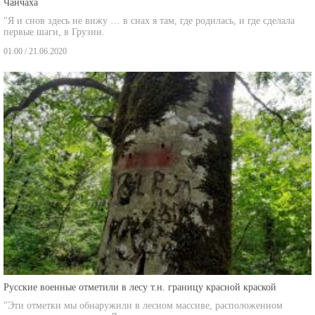
"Я и снов здесь не вижу … в снах я там, где родилась, и где сделала
первые шаги, в Грузии.
01:00 / 21.06.2020
Русские военные отметили в лесу т.н. границу красной краской
"Эти отметки мы обнаружили в лесном массиве, расположенном
между оккупированным Лопани