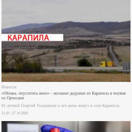
Новости
«Облака, опуститесь вниз» - желание дедушки из Карапила и внуков
из Орчосани
81-летний Георгий Техашвили и его жена живут в селе Карапила.
21:43 / 27.10.2020