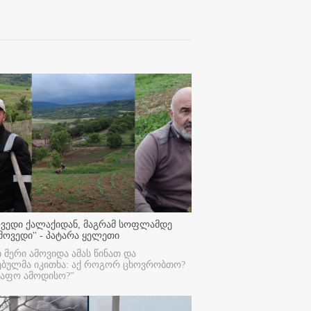
ოვედი ქალაქიდან, მაგრამ სოფლამდე
მოვედი'' - პატარა ყელეთი
ი მერი ამოვიდა ამას წინათ და
ებულმა იკითხა: აქ როგორ ცხოვრობთო?
რაფო ამოდისო?"