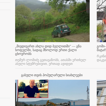
„მივდივართ ახლა დიდ ბეღლითში“ — გზა
გომი-
სოფელში, სადაც მხოლოდ ერთი ქალი
მატა
ცხოვრობს
რკინი
თემურ ლომიძე გვთავაზობს, ათასში ერთხელ
დაკვა
ასული სტუმრებივით, ერთად ავიდეთ
გასული თვის პოპულარული სიახლეები