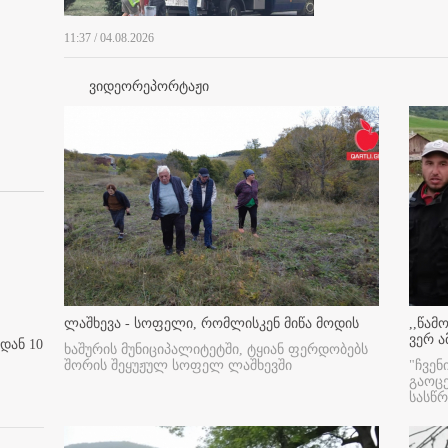
11:37 / 04.08.2026
ვიდეორეპორტაჟი
ლაშხევა - სოფელი, რომლისკენ მიწა მოდის
,,წამ
ვერ ა
დან 10
ხაშურის მუნიციპალიტეტში, ტყიან ფერდობებს
შორის შეყუჟულ სოფელ ლაშხევში
"ჩვენ
გაოც
სასწ