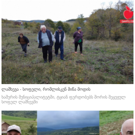
ლაშხევა - სოფელი, რომლისკენ მიწა მოდის
ხაშურის მუნიციპალიტეტში, ტყიან ფერდობებს შორის შეყუჟულ
სოფელ ლაშხევში