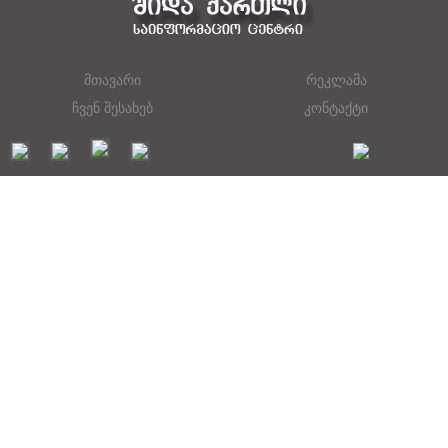
მთავარი
რეკლამა
ჩვენ შესახებ
კონტაქტი