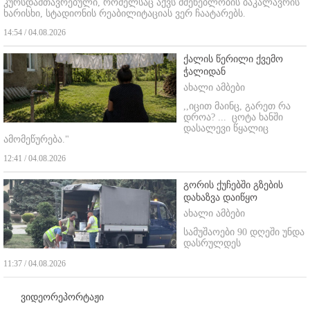
კურსდამთავრებული, რომელსაც აქვს მშენებლობის ბაკალავრის
ხარისხი, სტადიონის რეაბილიტაციას ვერ ჩაატარებს.
14:54 / 04.08.2026
ქალის წერილი ქვემო
ჭალიდან
ახალი ამბები
,,იცით მაინც, გარეთ რა
დროა? ...
ცოტა ხანში
დასალევი წყალიც
ამომეწურება."
12:41 / 04.08.2026
გორის ქუჩებში გზების
დახაზვა დაიწყო
ახალი ამბები
სამუშაოები 90 დღეში უნდა
დასრულდეს
11:37 / 04.08.2026
ვიდეორეპორტაჟი