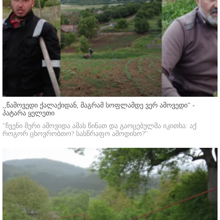
,,წამოვედი ქალაქიდან, მაგრამ სოფლამდე ვერ ამოვედი'' -
პატარა ყელეთი
"ჩვენი მერი ამოვიდა ამას წინათ და გაოცებულმა იკითხა: აქ
როგორ ცხოვრობთო? სასწრაფო ამოდისო?"