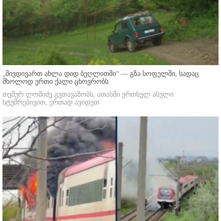
„მივდივართ ახლა დიდ ბეღლითში“ — გზა სოფელში, სადაც
მხოლოდ ერთი ქალი ცხოვრობს
თემურ ლომიძე გვთავაზობს, ათასში ერთხელ ასული
სტუმრებივით, ერთად ავიდეთ