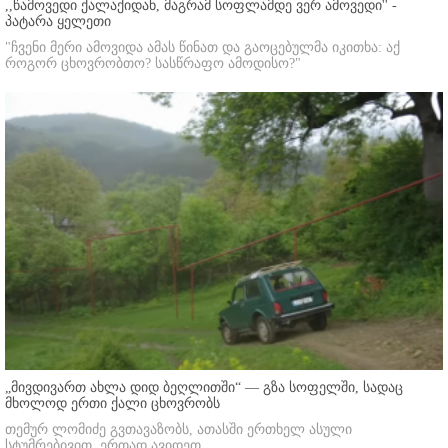
,,წამოვედი ქალაქიდან, მაგრამ სოფლამდე ვერ ამოვედი'' -
პატარა ყელეთი
"ჩვენი მერი ამოვიდა ამას წინათ და გაოცებულმა იკითხა: აქ
როგორ ცხოვრობთო? სასწრაფო ამოდისო?"
„მივდივართ ახლა დიდ ბეღლითში“ — გზა სოფელში, სადაც
მხოლოდ ერთი ქალი ცხოვრობს
თემურ ლომიძე გვთავაზობს, ათასში ერთხელ ასული
სტუმრებივით, ერთად ავიდეთ