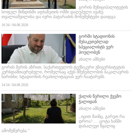
გორის მუნიციპალიტეტის
სოფელ შინდისში აფხაზეთის ომში დაღუპული ივანე
თვალიაშვილისა და იური პატარაძის მონუმენტები დაიდგა.
16:34 / 04.08.2026
გორში სტადიონის
შესაკეთებლად
სპეციალისტს ვერ
პოულობენ
ახალი ამბები
გორის მერის აზრით, საქართველოს ტექნიკური უნივერსიტეტის
კურსდამთავრებული, რომელსაც აქვს მშენებლობის ბაკალავრის
ხარისხი, სტადიონის რეაბილიტაციას ვერ ჩაატარებს.
14:54 / 04.08.2026
ქალის წერილი ქვემო
ჭალიდან
ახალი ამბები
,,იცით მაინც, გარეთ რა
დროა? ...
ცოტა ხანში
დასალევი წყალიც
ამომეწურება."