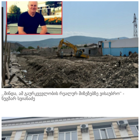
,,მინდა, ამ გაურკვევლობის რეალურ მიზეზებზე ვისაუბრო'' -
ნუგზარ სვიანაძე