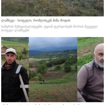
ლაშხევა - სოფელი, რომლისკენ მიწა მოდის
ხაშურის მუნიციპალიტეტში, ტყიან ფერდობებს შორის შეყუჟულ
სოფელ ლაშხევში