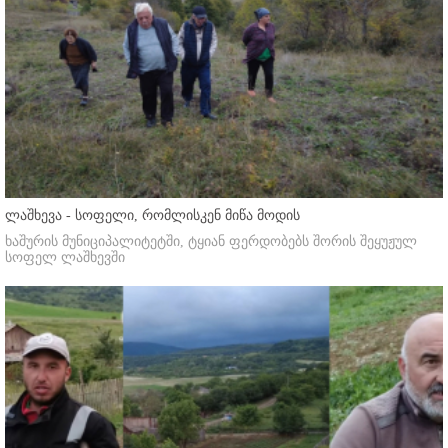
ლაშხევა - სოფელი, რომლისკენ მიწა მოდის
ხაშურის მუნიციპალიტეტში, ტყიან ფერდობებს შორის შეყუჟულ
სოფელ ლაშხევში