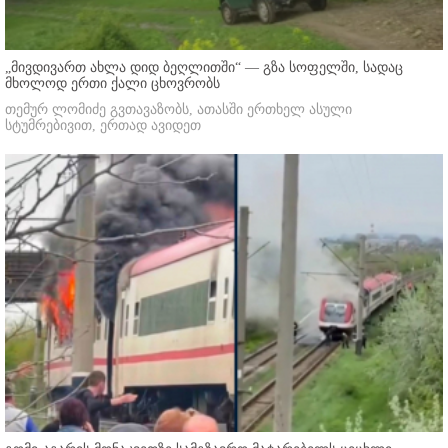
„მივდივართ ახლა დიდ ბეღლითში“ — გზა სოფელში, სადაც
მხოლოდ ერთი ქალი ცხოვრობს
თემურ ლომიძე გვთავაზობს, ათასში ერთხელ ასული
სტუმრებივით, ერთად ავიდეთ