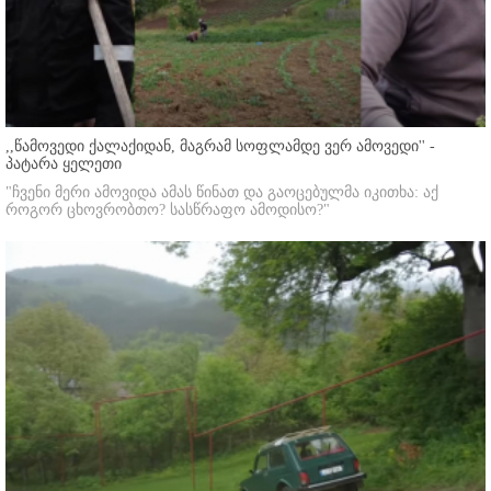
,,წამოვედი ქალაქიდან, მაგრამ სოფლამდე ვერ ამოვედი'' -
პატარა ყელეთი
"ჩვენი მერი ამოვიდა ამას წინათ და გაოცებულმა იკითხა: აქ
როგორ ცხოვრობთო? სასწრაფო ამოდისო?"