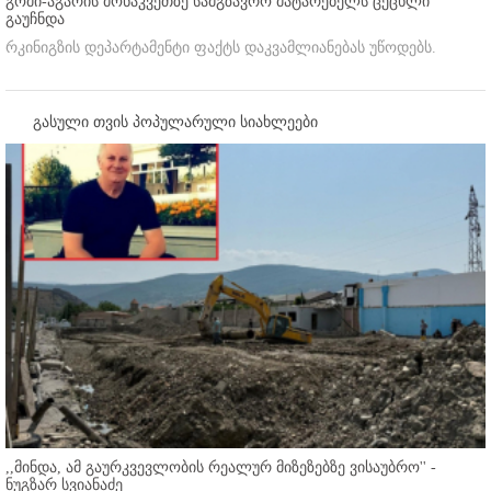
გომი-აგარის მონაკვეთზე სამგზავრო მატარებელს ცეცხლი
გაუჩნდა
რკინიგზის დეპარტამენტი ფაქტს დაკვამლიანებას უწოდებს.
გასული თვის პოპულარული სიახლეები
,,მინდა, ამ გაურკვევლობის რეალურ მიზეზებზე ვისაუბრო'' -
ნუგზარ სვიანაძე