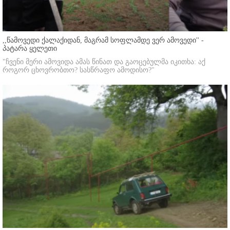
,,წამოვედი ქალაქიდან, მაგრამ სოფლამდე ვერ ამოვედი'' -
პატარა ყელეთი
"ჩვენი მერი ამოვიდა ამას წინათ და გაოცებულმა იკითხა: აქ
როგორ ცხოვრობთო? სასწრაფო ამოდისო?"