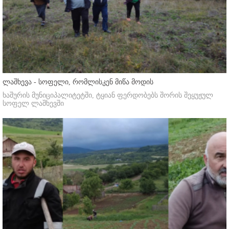
ლაშხევა - სოფელი, რომლისკენ მიწა მოდის
ხაშურის მუნიციპალიტეტში, ტყიან ფერდობებს შორის შეყუჟულ
სოფელ ლაშხევში