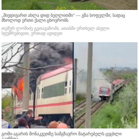
„მივდივართ ახლა დიდ ბეღლითში“ — გზა სოფელში, სადაც
მხოლოდ ერთი ქალი ცხოვრობს
თემურ ლომიძე გვთავაზობს, ათასში ერთხელ ასული
სტუმრებივით, ერთად ავიდეთ
გომი-აგარის მონაკვეთზე სამგზავრო მატარებელს ცეცხლი
გაუჩნდა