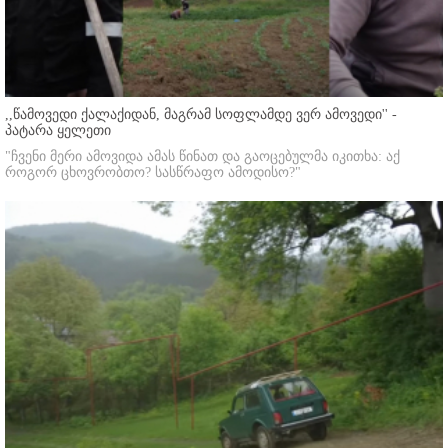
,,წამოვედი ქალაქიდან, მაგრამ სოფლამდე ვერ ამოვედი'' -
პატარა ყელეთი
"ჩვენი მერი ამოვიდა ამას წინათ და გაოცებულმა იკითხა: აქ
როგორ ცხოვრობთო? სასწრაფო ამოდისო?"