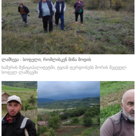
ლაშხევა - სოფელი, რომლისკენ მიწა მოდის
ხაშურის მუნიციპალიტეტში, ტყიან ფერდობებს შორის შეყუჟულ
სოფელ ლაშხევში