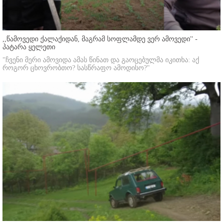
,,წამოვედი ქალაქიდან, მაგრამ სოფლამდე ვერ ამოვედი'' -
პატარა ყელეთი
"ჩვენი მერი ამოვიდა ამას წინათ და გაოცებულმა იკითხა: აქ
როგორ ცხოვრობთო? სასწრაფო ამოდისო?"