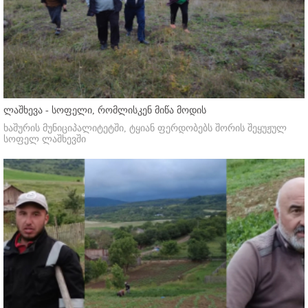
ლაშხევა - სოფელი, რომლისკენ მიწა მოდის
ხაშურის მუნიციპალიტეტში, ტყიან ფერდობებს შორის შეყუჟულ
სოფელ ლაშხევში