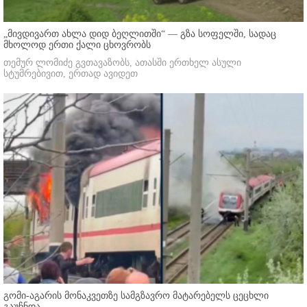
„მივდივართ ახლა დიდ ბეღლითში“ — გზა სოფელში, სადაც
მხოლოდ ერთი ქალი ცხოვრობს
თემურ ლომიძე გვთავაზობს, ათასში ერთხელ ასული
სტუმრებივით, ერთად ავიდეთ
გომი-აგარის მონაკვეთზე სამგზავრო მატარებელს ცეცხლი
გაუჩნდა