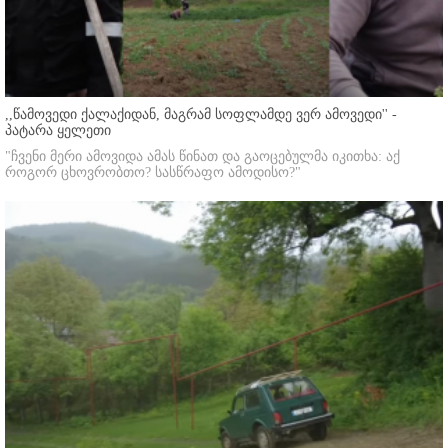
,,წამოვედი ქალაქიდან, მაგრამ სოფლამდე ვერ ამოვედი'' -
პატარა ყელეთი
"ჩვენი მერი ამოვიდა ამას წინათ და გაოცებულმა იკითხა: აქ
როგორ ცხოვრობთო? სასწრაფო ამოდისო?"