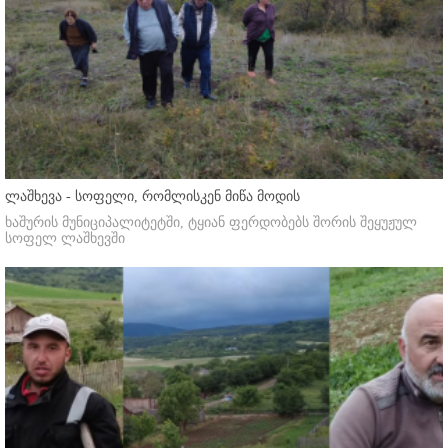
ლაშხევა - სოფელი, რომლისკენ მიწა მოდის
ხაშურის მუნიციპალიტეტში, ტყიან ფერდობებს შორის შეყუჟულ
სოფელ ლაშხევში