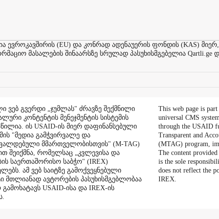
ევროკავშირის (EU) და კონრად ადენაუერის ფონდის (KAS) მიერ,
აციო მასალების შინაარსზე სრულად პასუხისმგებელია Qartli.ge დ
ი ვებ გვერდი „ჯუმლას" ძრავზე შექმნილი
This web page is part
ალური კონტენტის მენეჯმენტის სისტემის
universal CMS system
აწილია. ის USAID-ის მიერ დაფინანსებული
through the USAID f
ის "მედია გამჭვირვალე და
Transparent and Acco
შვალდებული მმართველობისთვის" (M-TAG)
(MTAG) program, im
ით შეიქმნა, რომელსაც „კვლევისა და
The content provided 
ის საერთაშორისო საბჭო" (IREX)
is the sole responsibil
ლებს. ამ ვებ საიტზე გამოქვეყნებული
does not reflect the 
ი მთლიანად ავტორების პასუხისმგებლობაა
IREX.
რ გამოხატავს USAID-ისა და IREX-ის
ს.