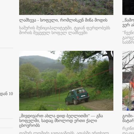
ლაშხევა - სოფელი, რომლისკენ მიწა მოდის
,,წამ
ვერ ა
ხაშურის მუნიციპალიტეტში, ტყიან ფერდობებს
შორის შეყუჟულ სოფელ ლაშხევში
"ჩვენ
გაოც
სასწ
დან 10
„მივდივართ ახლა დიდ ბეღლითში“ — გზა
გომი-
სოფელში, სადაც მხოლოდ ერთი ქალი
მატა
ცხოვრობს
რკინი
თემურ ლომიძე გვთავაზობს, ათასში ერთხელ
დაკვა