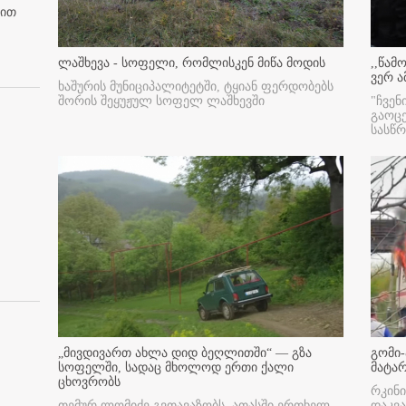
ბით
ლაშხევა - სოფელი, რომლისკენ მიწა მოდის
,,წამ
ვერ ა
ხაშურის მუნიციპალიტეტში, ტყიან ფერდობებს
შორის შეყუჟულ სოფელ ლაშხევში
"ჩვენ
გაოც
სასწ
„მივდივართ ახლა დიდ ბეღლითში“ — გზა
გომი-
სოფელში, სადაც მხოლოდ ერთი ქალი
მატა
ცხოვრობს
რკინი
თემურ ლომიძე გვთავაზობს, ათასში ერთხელ
დაკვა