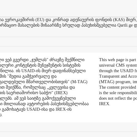
ევროკავშირის (EU) და კონრად ადენაუერის ფონდის (KAS) მიერ,
აციო მასალების შინაარსზე სრულად პასუხისმგებელია Qartli.ge დ
ი ვებ გვერდი „ჯუმლას" ძრავზე შექმნილი
This web page is part
ალური კონტენტის მენეჯმენტის სისტემის
universal CMS system
აწილია. ის USAID-ის მიერ დაფინანსებული
through the USAID f
ის "მედია გამჭვირვალე და
Transparent and Acco
შვალდებული მმართველობისთვის" (M-TAG)
(MTAG) program, im
ით შეიქმნა, რომელსაც „კვლევისა და
The content provided 
ის საერთაშორისო საბჭო" (IREX)
is the sole responsibil
ლებს. ამ ვებ საიტზე გამოქვეყნებული
does not reflect the 
ი მთლიანად ავტორების პასუხისმგებლობაა
IREX.
რ გამოხატავს USAID-ისა და IREX-ის
ს.