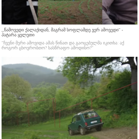
,,წამოვედი ქალაქიდან, მაგრამ სოფლამდე ვერ ამოვედი'' -
პატარა ყელეთი
"ჩვენი მერი ამოვიდა ამას წინათ და გაოცებულმა იკითხა: აქ
როგორ ცხოვრობთო? სასწრაფო ამოდისო?"