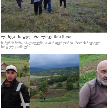
ლაშხევა - სოფელი, რომლისკენ მიწა მოდის
ხაშურის მუნიციპალიტეტში, ტყიან ფერდობებს შორის შეყუჟულ
სოფელ ლაშხევში