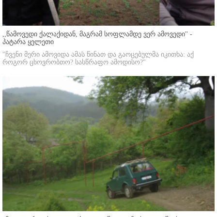
,,წამოვედი ქალაქიდან, მაგრამ სოფლამდე ვერ ამოვედი'' -
პატარა ყელეთი
"ჩვენი მერი ამოვიდა ამას წინათ და გაოცებულმა იკითხა: აქ
როგორ ცხოვრობთო? სასწრაფო ამოდისო?"