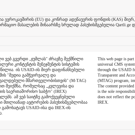
ევროკავშირის (EU) და კონრად ადენაუერის ფონდის (KAS) მიერ,
აციო მასალების შინაარსზე სრულად პასუხისმგებელია Qartli.ge დ
ი ვებ გვერდი „ჯუმლას" ძრავზე შექმნილი
This web page is part
ალური კონტენტის მენეჯმენტის სისტემის
universal CMS system
აწილია. ის USAID-ის მიერ დაფინანსებული
through the USAID f
ის "მედია გამჭვირვალე და
Transparent and Acco
შვალდებული მმართველობისთვის" (M-TAG)
(MTAG) program, im
ით შეიქმნა, რომელსაც „კვლევისა და
The content provided 
ის საერთაშორისო საბჭო" (IREX)
is the sole responsibil
ლებს. ამ ვებ საიტზე გამოქვეყნებული
does not reflect the 
ი მთლიანად ავტორების პასუხისმგებლობაა
IREX.
რ გამოხატავს USAID-ისა და IREX-ის
ს.