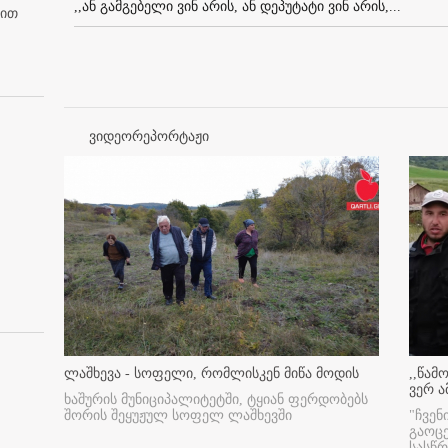
,,ან გამგებელი ვინ არის, ან დეპუტატი ვინ არის,...
ბით
ვიდეორეპორტაჟი
ლაშხევა - სოფელი, რომლისკენ მიწა მოდის
,,წამ
ვერ ა
ხაშურის მუნიციპალიტეტში, ტყიან ფერდობებს
შორის შეყუჟულ სოფელ ლაშხევში
"ჩვენ
გაოც
სასწ