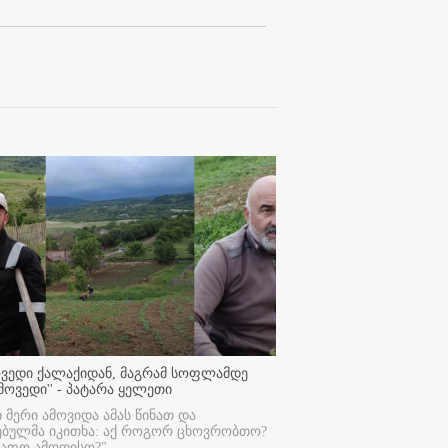
ოვედი ქალაქიდან, მაგრამ სოფლამდე
მოვედი'' - პატარა ყელეთი
ი მერი ამოვიდა ამას წინათ და
ებულმა იკითხა: აქ როგორ ცხოვრობთო?
რაფო ამოდისო?"