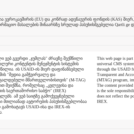
ევროკავშირის (EU) და კონრად ადენაუერის ფონდის (KAS) მიერ,
აციო მასალების შინაარსზე სრულად პასუხისმგებელია Qartli.ge დ
ი ვებ გვერდი „ჯუმლას" ძრავზე შექმნილი
This web page is part
ალური კონტენტის მენეჯმენტის სისტემის
universal CMS system
აწილია. ის USAID-ის მიერ დაფინანსებული
through the USAID f
ის "მედია გამჭვირვალე და
Transparent and Acco
შვალდებული მმართველობისთვის" (M-TAG)
(MTAG) program, im
ით შეიქმნა, რომელსაც „კვლევისა და
The content provided 
ის საერთაშორისო საბჭო" (IREX)
is the sole responsibil
ლებს. ამ ვებ საიტზე გამოქვეყნებული
does not reflect the 
ი მთლიანად ავტორების პასუხისმგებლობაა
IREX.
რ გამოხატავს USAID-ისა და IREX-ის
ს.