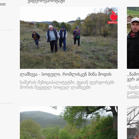
ვიდეორეპორტაჟი
ბით
ლაშხევა - სოფელი, რომლისკენ მიწა მოდის
,,წამ
ვერ ა
ხაშურის მუნიციპალიტეტში, ტყიან ფერდობებს
შორის შეყუჟულ სოფელ ლაშხევში
"ჩვენ
გაოც
სასწ