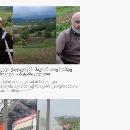
ოვედი ქალაქიდან, მაგრამ სოფლამდე
მოვედი'' - პატარა ყელეთი
ი მერი ამოვიდა ამას წინათ და
ებულმა იკითხა: აქ როგორ ცხოვრობთო?
რაფო ამოდისო?"