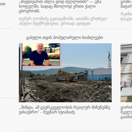
„მივდივართ ახლა დიდ ბეღლითში“ — გზა
გომი-
ბით
სოფელში, სადაც მხოლოდ ერთი ქალი
მატა
ცხოვრობს
რკინი
თემურ ლომიძე გვთავაზობს, ათასში ერთხელ
დაკვა
ასული სტუმრებივით, ერთად ავიდეთ
გასული თვის პოპულარული სიახლეები
,,მინდა, ამ გაურკვევლობის რეალურ მიზეზებზე
გორის
ვისაუბრო'' - ნუგზარ სვიანაძე
მკვლ
გაამ