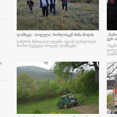
ლაშხევა - სოფელი, რომლისკენ მიწა მოდის
,,წამ
ვერ ა
ხაშურის მუნიციპალიტეტში, ტყიან ფერდობებს
შორის შეყუჟულ სოფელ ლაშხევში
"ჩვენ
გაოც
სასწ
ა