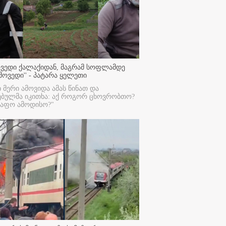
ოვედი ქალაქიდან, მაგრამ სოფლამდე
მოვედი'' - პატარა ყელეთი
ი მერი ამოვიდა ამას წინათ და
ებულმა იკითხა: აქ როგორ ცხოვრობთო?
რაფო ამოდისო?"