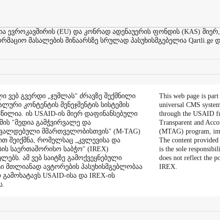
ევროკავშირის (EU) და კონრად ადენაუერის ფონდის (KAS) მიერ,
აციო მასალების შინაარსზე სრულად პასუხისმგებელია Qartli.ge დ
ი ვებ გვერდი „ჯუმლას" ძრავზე შექმნილი
This web page is part
ალური კონტენტის მენეჯმენტის სისტემის
universal CMS system
აწილია. ის USAID-ის მიერ დაფინანსებული
through the USAID f
ის "მედია გამჭვირვალე და
Transparent and Acco
შვალდებული მმართველობისთვის" (M-TAG)
(MTAG) program, im
ით შეიქმნა, რომელსაც „კვლევისა და
The content provided 
ის საერთაშორისო საბჭო" (IREX)
is the sole responsibil
ლებს. ამ ვებ საიტზე გამოქვეყნებული
does not reflect the 
ი მთლიანად ავტორების პასუხისმგებლობაა
IREX.
რ გამოხატავს USAID-ისა და IREX-ის
ს.