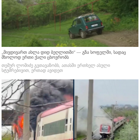
„მივდივართ ახლა დიდ ბეღლითში“ — გზა სოფელში, სადაც
მხოლოდ ერთი ქალი ცხოვრობს
თემურ ლომიძე გვთავაზობს, ათასში ერთხელ ასული
სტუმრებივით, ერთად ავიდეთ