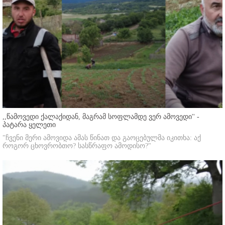
,,წამოვედი ქალაქიდან, მაგრამ სოფლამდე ვერ ამოვედი'' -
პატარა ყელეთი
"ჩვენი მერი ამოვიდა ამას წინათ და გაოცებულმა იკითხა: აქ
როგორ ცხოვრობთო? სასწრაფო ამოდისო?"