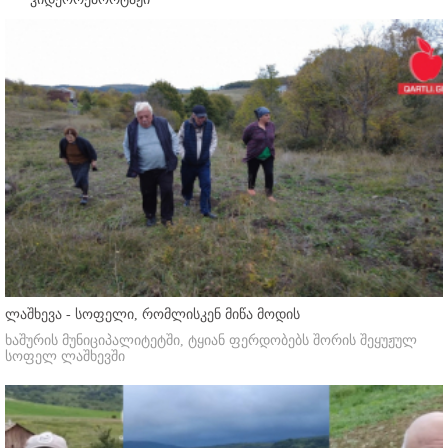
ლაშხევა - სოფელი, რომლისკენ მიწა მოდის
ხაშურის მუნიციპალიტეტში, ტყიან ფერდობებს შორის შეყუჟულ
სოფელ ლაშხევში