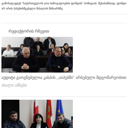
გამოხატავდეს "საქართველოს ღია საზოგადოების ფონდის" პოზიციას. შესაბამისად, ფონდი
არ არის პასუხისმგებელი მასალის შინაარსზე.
რედაქტორის რჩევით
აუდიტი გაოგნებულია კასპის ,,აიპებში'' არსებული მდგომარეობით
ახალი ამბები