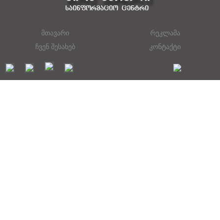
მთავარი
რეკლამა
ჩვენ შესახებ
კონტაქტი