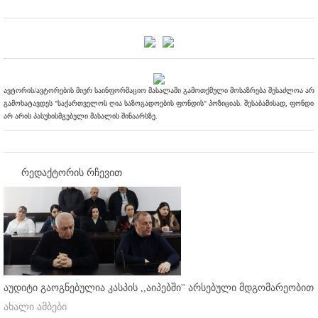
ავტორის/ავტორების მიერ საინფორმაციო მასალაში გამოთქმული მოსაზრება შესაძლოა არ
გამოხატავდეს "საქართველოს ღია საზოგადოების ფონდის" პოზიციას. შესაბამისად, ფონდი
არ არის პასუხისმგებელი მასალის შინაარსზე.
რედაქტორის რჩევით
აუდიტი გაოგნებულია კასპის ,,აიპებში'' არსებული მდგომარეობით
ახალი ამბები