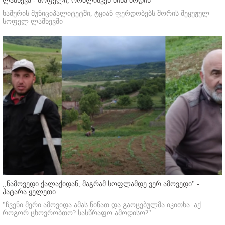
ლაშხევა - სოფელი, რომლისკენ მიწა მოდის
ხაშურის მუნიციპალიტეტში, ტყიან ფერდობებს შორის შეყუჟულ
სოფელ ლაშხევში
,,წამოვედი ქალაქიდან, მაგრამ სოფლამდე ვერ ამოვედი'' -
პატარა ყელეთი
"ჩვენი მერი ამოვიდა ამას წინათ და გაოცებულმა იკითხა: აქ
როგორ ცხოვრობთო? სასწრაფო ამოდისო?"