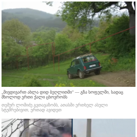
„მივდივართ ახლა დიდ ბეღლითში“ — გზა სოფელში, სადაც
მხოლოდ ერთი ქალი ცხოვრობს
თემურ ლომიძე გვთავაზობს, ათასში ერთხელ ასული
სტუმრებივით, ერთად ავიდეთ