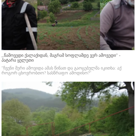
,,წამოვედი ქალაქიდან, მაგრამ სოფლამდე ვერ ამოვედი'' -
პატარა ყელეთი
"ჩვენი მერი ამოვიდა ამას წინათ და გაოცებულმა იკითხა: აქ
როგორ ცხოვრობთო? სასწრაფო ამოდისო?"