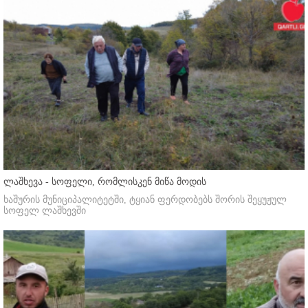
ლაშხევა - სოფელი, რომლისკენ მიწა მოდის
ხაშურის მუნიციპალიტეტში, ტყიან ფერდობებს შორის შეყუჟულ
სოფელ ლაშხევში