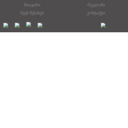
მთავარი
რეკლამა
ჩვენ შესახებ
კონტაქტი