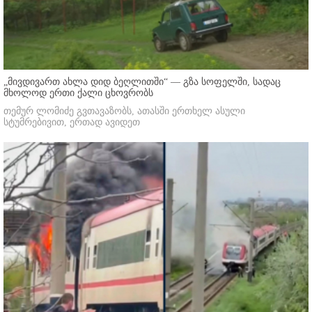
„მივდივართ ახლა დიდ ბეღლითში“ — გზა სოფელში, სადაც
მხოლოდ ერთი ქალი ცხოვრობს
თემურ ლომიძე გვთავაზობს, ათასში ერთხელ ასული
სტუმრებივით, ერთად ავიდეთ