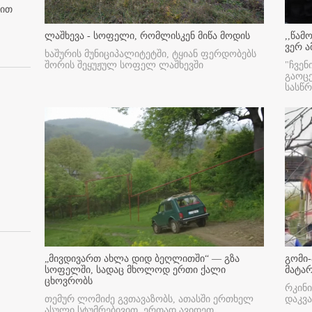
ბით
ლაშხევა - სოფელი, რომლისკენ მიწა მოდის
,,წამ
ვერ ა
ხაშურის მუნიციპალიტეტში, ტყიან ფერდობებს
შორის შეყუჟულ სოფელ ლაშხევში
"ჩვენ
გაოც
სასწ
„მივდივართ ახლა დიდ ბეღლითში“ — გზა
გომი-
სოფელში, სადაც მხოლოდ ერთი ქალი
მატა
ცხოვრობს
რკინი
თემურ ლომიძე გვთავაზობს, ათასში ერთხელ
დაკვა
ასული სტუმრებივით, ერთად ავიდეთ