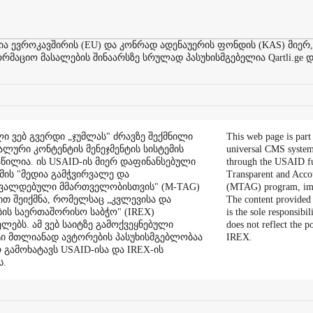
ევროკავშირის (EU) და კონრად ადენაუერის ფონდის (KAS) მიერ,
აციო მასალების შინაარსზე სრულად პასუხისმგებელია Qartli.ge დ
ი ვებ გვერდი „ჯუმლას" ძრავზე შექმნილი
This web page is part
ალური კონტენტის მენეჯმენტის სისტემის
universal CMS system
აწილია. ის USAID-ის მიერ დაფინანსებული
through the USAID f
ის "მედია გამჭვირვალე და
Transparent and Acco
შვალდებული მმართველობისთვის" (M-TAG)
(MTAG) program, im
ით შეიქმნა, რომელსაც „კვლევისა და
The content provided 
ის საერთაშორისო საბჭო" (IREX)
is the sole responsibil
ლებს. ამ ვებ საიტზე გამოქვეყნებული
does not reflect the 
ი მთლიანად ავტორების პასუხისმგებლობაა
IREX.
რ გამოხატავს USAID-ისა და IREX-ის
ს.