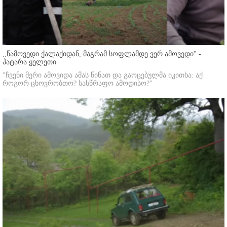
,,წამოვედი ქალაქიდან, მაგრამ სოფლამდე ვერ ამოვედი'' -
პატარა ყელეთი
"ჩვენი მერი ამოვიდა ამას წინათ და გაოცებულმა იკითხა: აქ
როგორ ცხოვრობთო? სასწრაფო ამოდისო?"