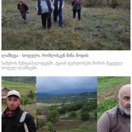
ლაშხევა - სოფელი, რომლისკენ მიწა მოდის
ხაშურის მუნიციპალიტეტში, ტყიან ფერდობებს შორის შეყუჟულ
სოფელ ლაშხევში