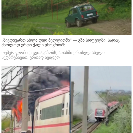
„მივდივართ ახლა დიდ ბეღლითში“ — გზა სოფელში, სადაც
მხოლოდ ერთი ქალი ცხოვრობს
თემურ ლომიძე გვთავაზობს, ათასში ერთხელ ასული
სტუმრებივით, ერთად ავიდეთ