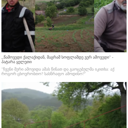
,,წამოვედი ქალაქიდან, მაგრამ სოფლამდე ვერ ამოვედი'' -
პატარა ყელეთი
"ჩვენი მერი ამოვიდა ამას წინათ და გაოცებულმა იკითხა: აქ
როგორ ცხოვრობთო? სასწრაფო ამოდისო?"