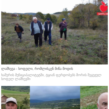
ლაშხევა - სოფელი, რომლისკენ მიწა მოდის
ხაშურის მუნიციპალიტეტში, ტყიან ფერდობებს შორის შეყუჟულ
სოფელ ლაშხევში