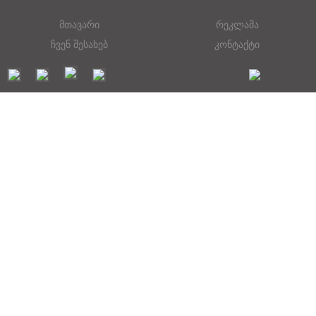
მთავარი
რეკლამა
ჩვენ შესახებ
კონტაქტი