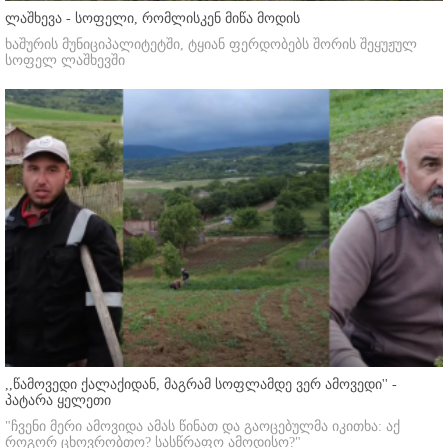
ლაშხევა - სოფელი, რომლისკენ მიწა მოდის
ხაშურის მუნიციპალიტეტში, ტყიან ფერდობებს შორის შეყუჟულ
სოფელ ლაშხევში
,,წამოვედი ქალაქიდან, მაგრამ სოფლამდე ვერ ამოვედი'' -
პატარა ყელეთი
"ჩვენი მერი ამოვიდა ამას წინათ და გაოცებულმა იკითხა: აქ
როგორ ცხოვრობთო? სასწრაფო ამოდისო?"