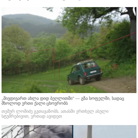
„მივდივართ ახლა დიდ ბეღლითში“ — გზა სოფელში, სადაც
მხოლოდ ერთი ქალი ცხოვრობს
თემურ ლომიძე გვთავაზობს, ათასში ერთხელ ასული
სტუმრებივით, ერთად ავიდეთ