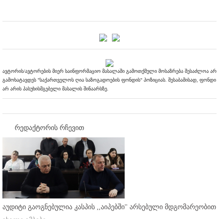
ავტორის/ავტორების მიერ საინფორმაციო მასალაში გამოთქმული მოსაზრება შესაძლოა არ
გამოხატავდეს "საქართველოს ღია საზოგადოების ფონდის" პოზიციას. შესაბამისად, ფონდი
არ არის პასუხისმგებელი მასალის შინაარსზე.
რედაქტორის რჩევით
აუდიტი გაოგნებულია კასპის ,,აიპებში'' არსებული მდგომარეობით