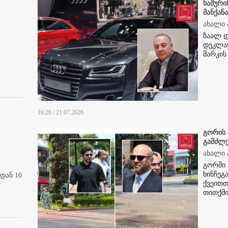
ხაშური
მანქანა
ახალი 
ზაალ დ
დეკლარ
მარკის
16:26 / 21.07.2026
გორის 
გამძლე
ახალი 
გორში 
ხინჩეგ
დან 10
ქვეითთ
თითქმი