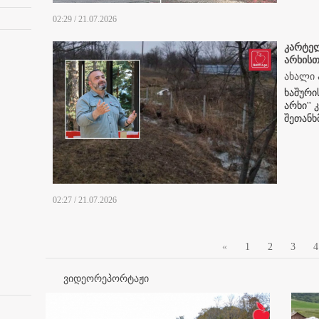
02:29 / 21.07.2026
კარტელ
არხისთ
ახალი 
ხაშური
არხი''
შეთანხ
02:27 / 21.07.2026
«
1
2
3
4
ვიდეორეპორტაჟი