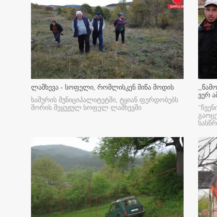
ლაშხევა - სოფელი, რომლისკენ მიწა მოდის
,,წამ
ვერ ა
ხაშურის მუნიციპალიტეტში, ტყიან ფერდობებს
შორის შეყუჟულ სოფელ ლაშხევში
"ჩვენ
გაოც
სასწ