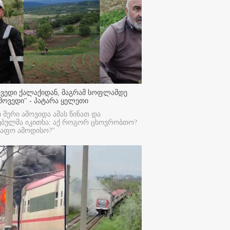
ოვედი ქალაქიდან, მაგრამ სოფლამდე
მოვედი'' - პატარა ყელეთი
ი მერი ამოვიდა ამას წინათ და
ებულმა იკითხა: აქ როგორ ცხოვრობთო?
რაფო ამოდისო?"