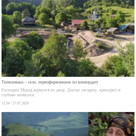
Ткемлована – село, переоформленное по конкордату
Господин Мурад вернулся во двор. Достал сигарету, прикурил и
глубоко затянулся.
12:54 / 27.07.2020