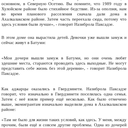
основном, в Северную Осетию. Вы помните, что 1989 году в
Хулойском районе было стихийное бедствие. Из-за оползня, нам
во время планового расселения сначала дали дома в
Ахалкалакском районе. Затем часть переехала сюда, потому что
здесь условия были лучше», - говорит Назиброла Паксадзе.
В этом доме она вырастила детей. Девочки уже вышли замуж и
сейчас живут в Батуми:
«Мои дочери вышли замуж в Батуми, но они очень любят
здешние места, стараются проводить здесь выходные. Не могут
представить себе жизнь без этой деревни», - говорит Назиброла
Паксадзе.
Как аджарцы оказались в Гвердзинети. Назиброла Паксадзе
говорит, что изначально в Гвердзинети поселилась одна семья.
Затем с неё взяли пример ещё несколько. Как было отмечено
выше, экомигрантам изначально выделили дома в Ахалкалакском
районе:
«Там не было для жизни таких условий, как здесь. У меня, между
прочим, были ещё и совсем другие проблемы. Одна из дочерей