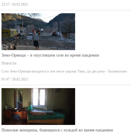
23:17 / 26.03.2021
Земо-Ормоци – в опустевшем селе во время пандемии
Новости
Село Земо-Ормоци находится в том месте ущелья Таны, где две реки – Баланисхеви
01:47 / 28.02.2021
Пожилые женщины, борющиеся с нуждой во время пандемии