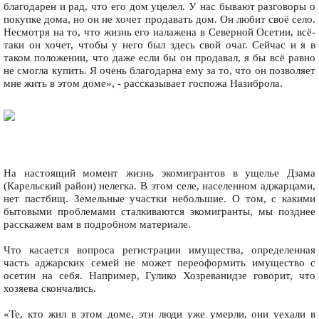
благодарен и рад, что его дом уцелел. У нас бывают разговоры о
покупке дома, но он не хочет продавать дом. Он любит своё село.
Несмотря на то, что жизнь его налажена в Северной Осетии, всё-
таки он хочет, чтобы у него был здесь свой очаг. Сейчас и я в
таком положении, что даже если бы он продавал, я бы всё равно
не смогла купить. Я очень благодарна ему за то, что он позволяет
мне жить в этом доме», - рассказывает госпожа Назиброла.
На настоящий момент жизнь экомигрантов в ущелье Дзама
(Карельский район) нелегка. В этом селе, населенном аджарцами,
нет пастбищ. Земельные участки небольшие. О том, с какими
бытовыми проблемами сталкиваются экомигранты, мы позднее
расскажем вам в подробном материале.
Что касается вопроса регистрации имущества, определенная
часть аджарских семей не может переоформить имущество с
осетин на себя. Например, Гулико Хозреванидзе говорит, что
хозяева скончались.
«Те, кто жил в этом доме, эти люди уже умерли, они уехали в