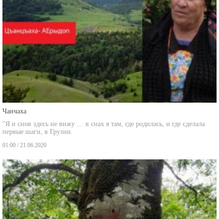
Чанчаха
"Я и снов здесь не вижу … в снах я там, где родилась, и где сделала
первые шаги, в Грузии.
01:00 / 21.06.2020