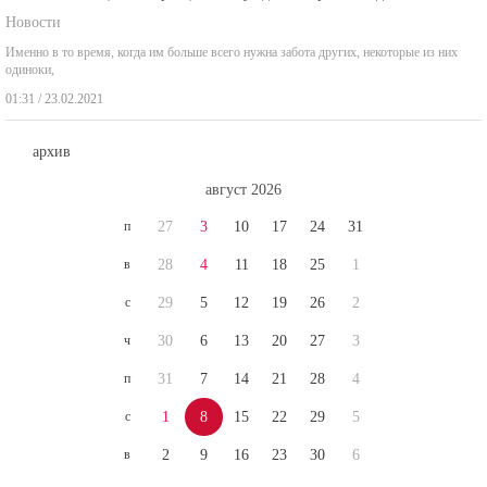
Новости
Именно в то время, когда им больше всего нужна забота других, некоторые из них
одиноки,
01:31 / 23.02.2021
архив
август 2026
п
27
3
10
17
24
31
в
28
4
11
18
25
1
с
29
5
12
19
26
2
ч
30
6
13
20
27
3
п
31
7
14
21
28
4
с
1
8
15
22
29
5
в
2
9
16
23
30
6