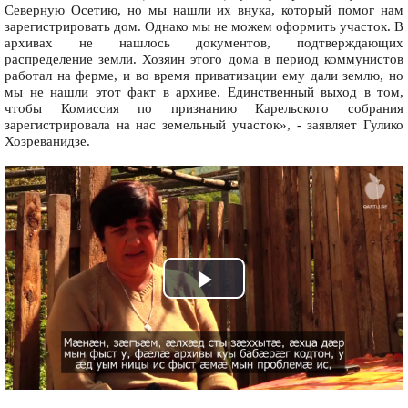
Северную Осетию, но мы нашли их внука, который помог нам
зарегистрировать дом. Однако мы не можем оформить участок. В
архивах не нашлось документов, подтверждающих
распределение земли. Хозяин этого дома в период коммунистов
работал на ферме, и во время приватизации ему дали землю, но
мы не нашли этот факт в архиве. Единственный выход в том,
чтобы Комиссия по признанию Карельского собрания
зарегистрировала на нас земельный участок», - заявляет Гулико
Хозреванидзе.
Play
Video