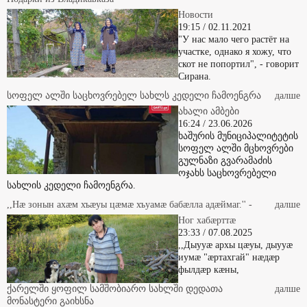
Новости
19:15 / 02.11.2021
"У нас мало чего растёт на
участке, однако я хожу, что
скот не попортил", - говорит
Сирана.
სოფელ ალში საცხოვრებელ სახლს კედელი ჩამოენგრა
далше
ახალი ამბები
16:24 / 23.06.2026
ხაშურის მუნიციპალიტეტის
სოფელ ალში მცხოვრები
გულნაზი გვარამაძის
ოჯახს საცხოვრებელი
სახლის კედელი ჩამოენგრა.
,,Нæ зонын ахæм хъæуы цæмæ хъуамæ бабæлла адæймаг.'' -
далше
Ног хабæрттæ
23:33 / 07.08.2025
,,Дыууæ архы цæуы, дыууæ
иумæ "æртахгай" нæдæр
фылдæр кæны,
ქარელში ყოფილ სამშობიარო სახლში დედათა
далше
მონასტერი გაიხსნა
ახალი ამბები