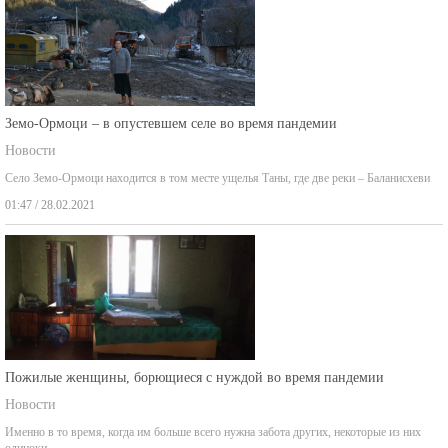
Земо-Ормоци – в опустевшем селе во время пандемии
Новости
Село Земо-Ормоци находится в том месте ущелья Таны, где две реки – Баланисхеви
01:47 / 28.02.2021
Пожилые женщины, борющиеся с нуждой во время пандемии
Новости
Именно в то время, когда им больше всего нужна забота других, некоторые из них
одиноки,