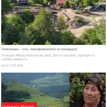
Ткемлована – село, переоформленное по конкордату
Господин Мурад вернулся во двор. Достал сигарету, прикурил и
глубоко затянулся.
12:54 / 27.07.2020