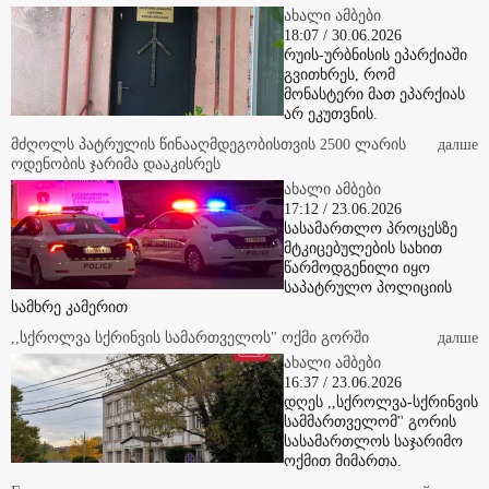
18:07 / 30.06.2026
რუის-ურბნისის ეპარქიაში
გვითხრეს, რომ
მონასტერი მათ ეპარქიას
არ ეკუთვნის.
მძღოლს პატრულის წინააღმდეგობისთვის 2500 ლარის
далше
ოდენობის ჯარიმა დააკისრეს
ახალი ამბები
17:12 / 23.06.2026
სასამართლო პროცესზე
მტკიცებულების სახით
წარმოდგენილი იყო
საპატრულო პოლიციის
სამხრე კამერით
,,სქროლვა სქრინვის სამართველოს" ოქმი გორში
далше
ახალი ამბები
16:37 / 23.06.2026
დღეს ,,სქროლვა-სქრინვის
სამმართველომ'' გორის
სასამართლოს საჯარიმო
ოქმით მიმართა.
Грузинские достопримечательности и наслаждение грузинской
далше