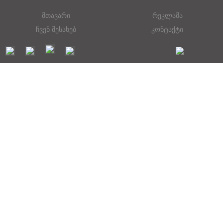
მთავარი
რეკლამა
ჩვენ შესახებ
კონტაქტი