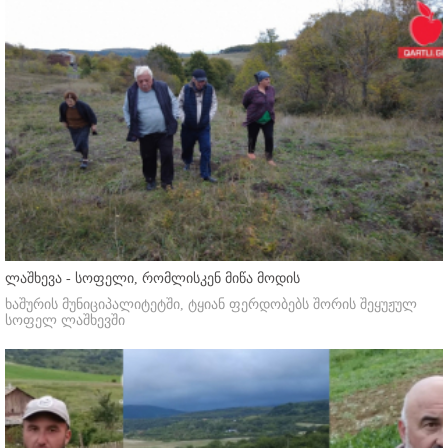
ლაშხევა - სოფელი, რომლისკენ მიწა მოდის
ხაშურის მუნიციპალიტეტში, ტყიან ფერდობებს შორის შეყუჟულ
სოფელ ლაშხევში