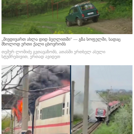
„მივდივართ ახლა დიდ ბეღლითში“ — გზა სოფელში, სადაც
მხოლოდ ერთი ქალი ცხოვრობს
თემურ ლომიძე გვთავაზობს, ათასში ერთხელ ასული
სტუმრებივით, ერთად ავიდეთ