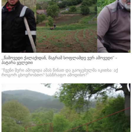
,,წამოვედი ქალაქიდან, მაგრამ სოფლამდე ვერ ამოვედი'' -
პატარა ყელეთი
"ჩვენი მერი ამოვიდა ამას წინათ და გაოცებულმა იკითხა: აქ
როგორ ცხოვრობთო? სასწრაფო ამოდისო?"