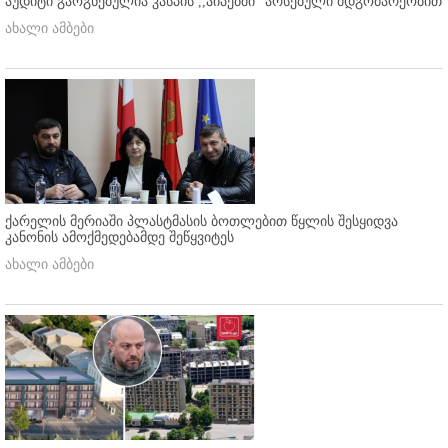
აუდიტი გაოგნებულია კასპის ,,აიპებში'' არსებული მდგომარეობით
ახალი ამბები
ქარელის მერიაში პლასტმასის ბოთლებით წყლის შესყიდვა
კანონის ამოქმედებამდე შეწყვიტეს
ახალი ამბები