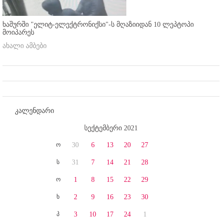
ხაშურში "ელიტ-ელექტრონიქსი"-ს მღაზიიდან 10 ლეპტოპი
მოიპარეს
ახალი ამბები
კალენდარი
სექტემბერი 2021
ო
30
6
13
20
27
ს
31
7
14
21
28
ო
1
8
15
22
29
ხ
2
9
16
23
30
პ
3
10
17
24
1