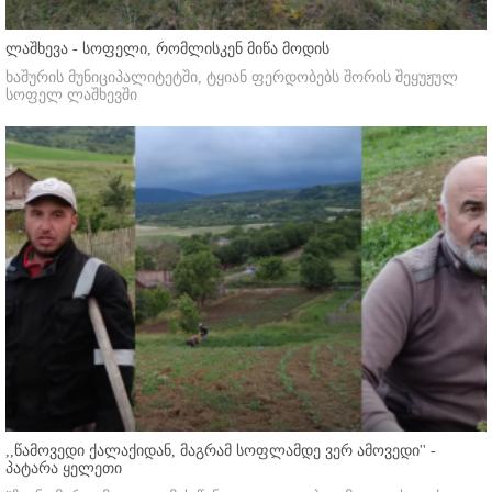
ლაშხევა - სოფელი, რომლისკენ მიწა მოდის
ხაშურის მუნიციპალიტეტში, ტყიან ფერდობებს შორის შეყუჟულ
სოფელ ლაშხევში
,,წამოვედი ქალაქიდან, მაგრამ სოფლამდე ვერ ამოვედი'' -
პატარა ყელეთი