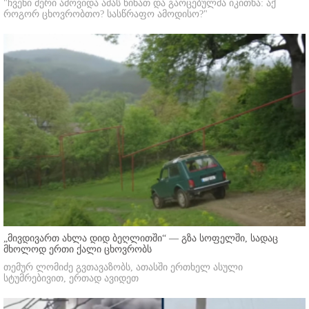
"ჩვენი მერი ამოვიდა ამას წინათ და გაოცებულმა იკითხა: აქ
როგორ ცხოვრობთო? სასწრაფო ამოდისო?"
„მივდივართ ახლა დიდ ბეღლითში“ — გზა სოფელში, სადაც
მხოლოდ ერთი ქალი ცხოვრობს
თემურ ლომიძე გვთავაზობს, ათასში ერთხელ ასული
სტუმრებივით, ერთად ავიდეთ