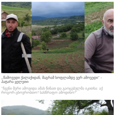
,,წამოვედი ქალაქიდან, მაგრამ სოფლამდე ვერ ამოვედი'' -
პატარა ყელეთი
"ჩვენი მერი ამოვიდა ამას წინათ და გაოცებულმა იკითხა: აქ
როგორ ცხოვრობთო? სასწრაფო ამოდისო?"