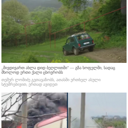
„მივდივართ ახლა დიდ ბეღლითში“ — გზა სოფელში, სადაც
მხოლოდ ერთი ქალი ცხოვრობს
თემურ ლომიძე გვთავაზობს, ათასში ერთხელ ასული
სტუმრებივით, ერთად ავიდეთ