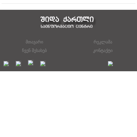
მთავარი
რეკლამა
ჩვენ შესახებ
კონტაქტი