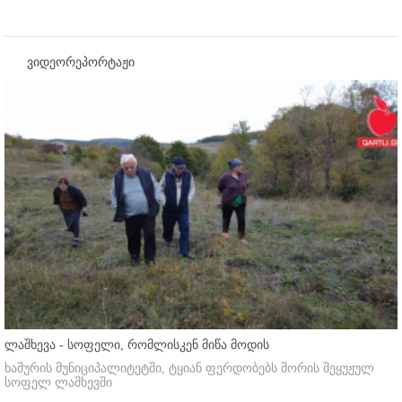
ვიდეორეპორტაჟი
ლაშხევა - სოფელი, რომლისკენ მიწა მოდის
ხაშურის მუნიციპალიტეტში, ტყიან ფერდობებს შორის შეყუჟულ
სოფელ ლაშხევში