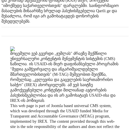
და კონრად ადენაუერის ფონდის (KAS) მიერ, პროექტის
"იმოქმედე საქართველოსთვის" ფარგლებში. საინფორმაციო
მასალების შინაარსზე სრულად პასუხისმგებელია Qartli.ge და
შესაძლოა, რომ იგი არ გამოხატავდეს დონორების
შეხედულებებს.
მოცემული ვებ გვერდი „ჯუმლას" ძრავზე შექმნილი
უნივერსალური კონტენტის მენეჯმენტის სისტემის (CMS)
ნაწილია. ის USAID-ის მიერ დაფინანსებული პროგრამის
"მედია გამჭვირვალე და ანგარიშვალდებული
მმართველობისთვის" (M-TAG) მეშვეობით შეიქმნა,
რომელსაც „კვლევისა და გაცვლების საერთაშორისო
საბჭო" (IREX) ახორციელებს. ამ ვებ საიტზე
გამოქვეყნებული კონტენტი მთლიანად ავტორების
პასუხისმგებლობაა და ის არ გამოხატავს USAID-ისა და
IREX-ის პოზიციას.
This web page is part of Joomla based universal CMS system,
which was developed through the USAID funded Media for
Transparent and Accountable Governance (MTAG) program,
implemented by IREX. The content provided through this web-
site is the sole responsibility of the authors and does not reflect the