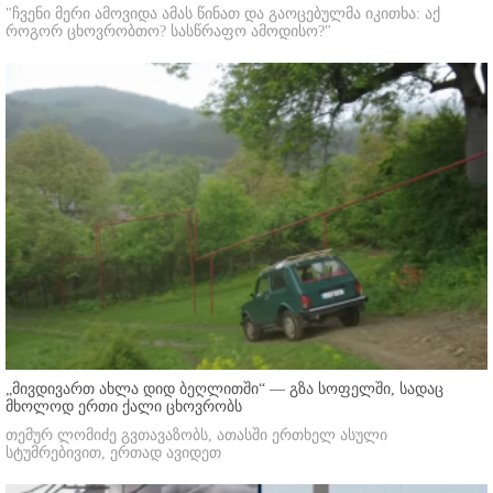
"ჩვენი მერი ამოვიდა ამას წინათ და გაოცებულმა იკითხა: აქ
როგორ ცხოვრობთო? სასწრაფო ამოდისო?"
„მივდივართ ახლა დიდ ბეღლითში“ — გზა სოფელში, სადაც
მხოლოდ ერთი ქალი ცხოვრობს
თემურ ლომიძე გვთავაზობს, ათასში ერთხელ ასული
სტუმრებივით, ერთად ავიდეთ