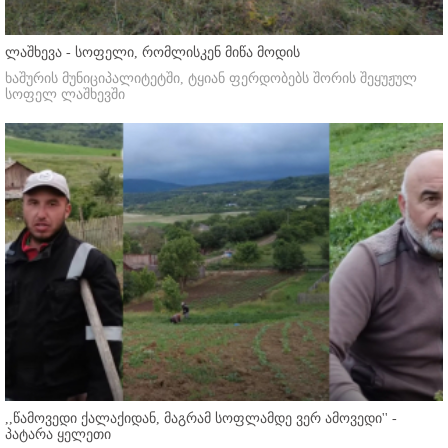
ლაშხევა - სოფელი, რომლისკენ მიწა მოდის
ხაშურის მუნიციპალიტეტში, ტყიან ფერდობებს შორის შეყუჟულ
სოფელ ლაშხევში
,,წამოვედი ქალაქიდან, მაგრამ სოფლამდე ვერ ამოვედი'' -
პატარა ყელეთი