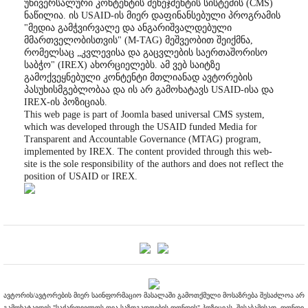
უნივერსალური კონტენტის მენეჯმენტის სისტემის (CMS)
ნაწილია. ის USAID-ის მიერ დაფინანსებული პროგრამის
"მედია გამჭვირვალე და ანგარიშვალდებული
მმართველობისთვის" (M-TAG) მეშვეობით შეიქმნა,
რომელსაც „კვლევისა და გაცვლების საერთაშორისო
საბჭო" (IREX) ახორციელებს. ამ ვებ საიტზე
გამოქვეყნებული კონტენტი მთლიანად ავტორების
პასუხისმგებლობაა და ის არ გამოხატავს USAID-ისა და
IREX-ის პოზიციას.
This web page is part of Joomla based universal CMS system,
which was developed through the USAID funded Media for
Transparent and Accountable Governance (MTAG) program,
implemented by IREX. The content provided through this web-
site is the sole responsibility of the authors and does not reflect the
position of USAID or IREX.
ავტორის/ავტორების მიერ საინფორმაციო მასალაში გამოთქმული მოსაზრება შესაძლოა არ
გამოხატავდეს "საქართველოს ღია საზოგადოების ფონდის" პოზიციას. შესაბამისად, ფონდი