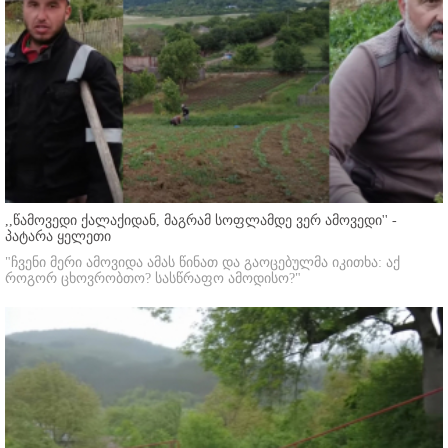
,,წამოვედი ქალაქიდან, მაგრამ სოფლამდე ვერ ამოვედი'' -
პატარა ყელეთი
"ჩვენი მერი ამოვიდა ამას წინათ და გაოცებულმა იკითხა: აქ
როგორ ცხოვრობთო? სასწრაფო ამოდისო?"