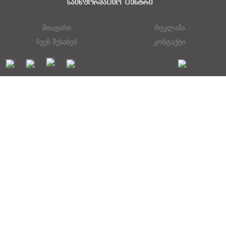
მთავარი
რეკლამა
ჩვენ შესახებ
კონტაქტი