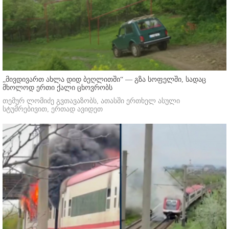
„მივდივართ ახლა დიდ ბეღლითში“ — გზა სოფელში, სადაც
მხოლოდ ერთი ქალი ცხოვრობს
თემურ ლომიძე გვთავაზობს, ათასში ერთხელ ასული
სტუმრებივით, ერთად ავიდეთ