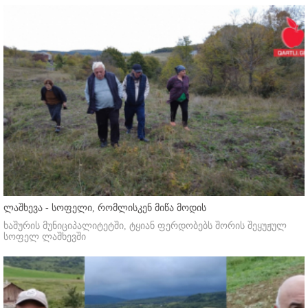
ლაშხევა - სოფელი, რომლისკენ მიწა მოდის
ხაშურის მუნიციპალიტეტში, ტყიან ფერდობებს შორის შეყუჟულ
სოფელ ლაშხევში