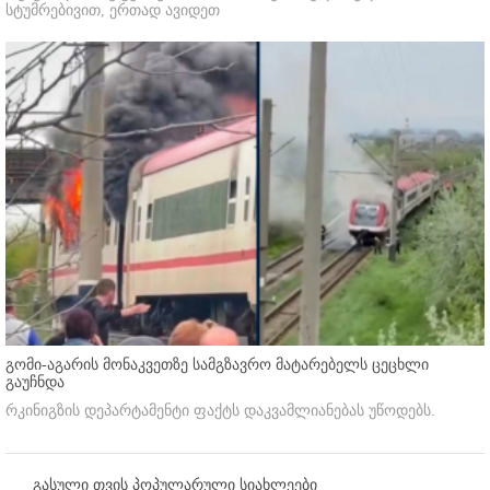
სტუმრებივით, ერთად ავიდეთ
გომი-აგარის მონაკვეთზე სამგზავრო მატარებელს ცეცხლი
გაუჩნდა
რკინიგზის დეპარტამენტი ფაქტს დაკვამლიანებას უწოდებს.
გასული თვის პოპულარული სიახლეები