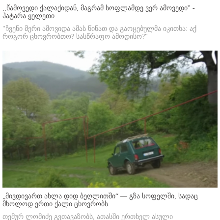
,,წამოვედი ქალაქიდან, მაგრამ სოფლამდე ვერ ამოვედი'' -
პატარა ყელეთი
"ჩვენი მერი ამოვიდა ამას წინათ და გაოცებულმა იკითხა: აქ
როგორ ცხოვრობთო? სასწრაფო ამოდისო?"
„მივდივართ ახლა დიდ ბეღლითში“ — გზა სოფელში, სადაც
მხოლოდ ერთი ქალი ცხოვრობს
თემურ ლომიძე გვთავაზობს, ათასში ერთხელ ასული