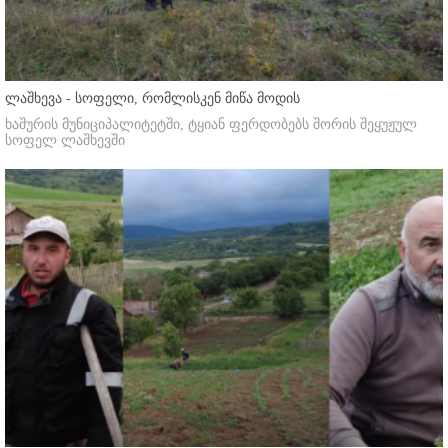
ლაშხევა - სოფელი, რომლისკენ მიწა მოდის
ხაშურის მუნიციპალიტეტში, ტყიან ფერდობებს შორის შეყუჟულ
სოფელ ლაშხევში