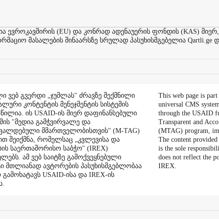
ევროკავშირის (EU) და კონრად ადენაუერის ფონდის (KAS) მიერ,
აციო მასალების შინაარსზე სრულად პასუხისმგებელია Qartli.ge დ
ი ვებ გვერდი „ჯუმლას" ძრავზე შექმნილი
This web page is part
ალური კონტენტის მენეჯმენტის სისტემის
universal CMS system
აწილია. ის USAID-ის მიერ დაფინანსებული
through the USAID f
ის "მედია გამჭვირვალე და
Transparent and Acco
შვალდებული მმართველობისთვის" (M-TAG)
(MTAG) program, im
ით შეიქმნა, რომელსაც „კვლევისა და
The content provided 
ის საერთაშორისო საბჭო" (IREX)
is the sole responsibil
ლებს. ამ ვებ საიტზე გამოქვეყნებული
does not reflect the 
ი მთლიანად ავტორების პასუხისმგებლობაა
IREX.
რ გამოხატავს USAID-ისა და IREX-ის
ს.