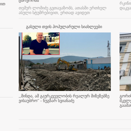
ცხოვრობს
რკინი
ბით
თემურ ლომიძე გვთავაზობს, ათასში ერთხელ
დაკვა
ასული სტუმრებივით, ერთად ავიდეთ
გასული თვის პოპულარული სიახლეები
,,მინდა, ამ გაურკვევლობის რეალურ მიზეზებზე
გორის
ვისაუბრო'' - ნუგზარ სვიანაძე
მკვლ
გაამ