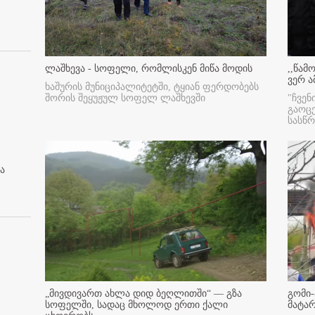
ლაშხევა - სოფელი, რომლისკენ მიწა მოდის
,,წამ
ვერ ა
ხაშურის მუნიციპალიტეტში, ტყიან ფერდობებს
შორის შეყუჟულ სოფელ ლაშხევში
"ჩვენ
გაოც
სასწ
ა
„მივდივართ ახლა დიდ ბეღლითში“ — გზა
გომი-
სოფელში, სადაც მხოლოდ ერთი ქალი
მატა