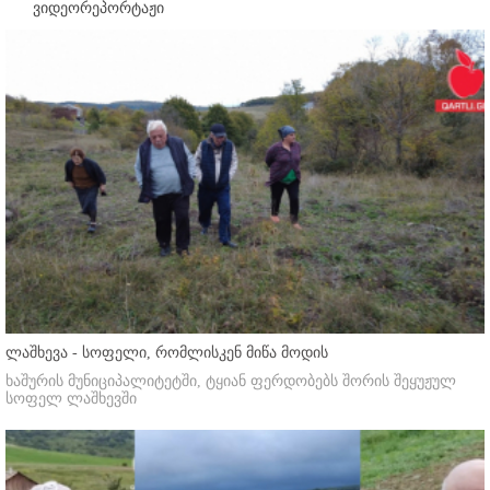
ვიდეორეპორტაჟი
ლაშხევა - სოფელი, რომლისკენ მიწა მოდის
ხაშურის მუნიციპალიტეტში, ტყიან ფერდობებს შორის შეყუჟულ
სოფელ ლაშხევში