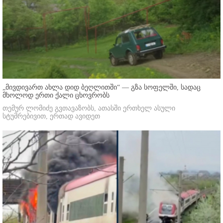
„მივდივართ ახლა დიდ ბეღლითში“ — გზა სოფელში, სადაც
მხოლოდ ერთი ქალი ცხოვრობს
თემურ ლომიძე გვთავაზობს, ათასში ერთხელ ასული
სტუმრებივით, ერთად ავიდეთ