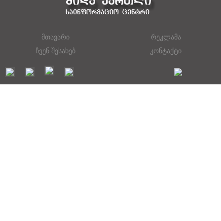
მთავარი
რეკლამა
ჩვენ შესახებ
კონტაქტი