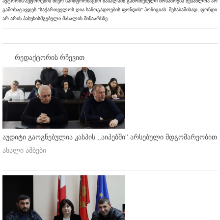
ავტორის/ავტორების მიერ საინფორმაციო მასალაში გამოთქმული მოსაზრება შესაძლოა არ
გამოხატავდეს "საქართველოს ღია საზოგადოების ფონდის" პოზიციას. შესაბამისად, ფონდი
არ არის პასუხისმგებელი მასალის შინაარსზე.
რედაქტორის რჩევით
აუდიტი გაოგნებულია კასპის ,,აიპებში'' არსებული მდგომარეობით
ახალი ამბები