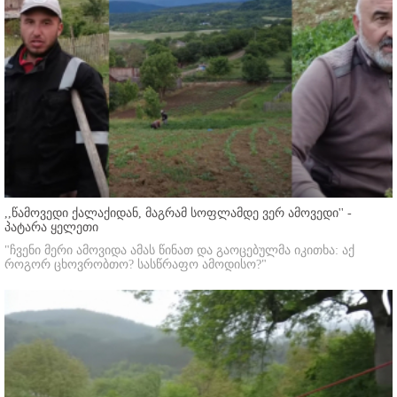
,,წამოვედი ქალაქიდან, მაგრამ სოფლამდე ვერ ამოვედი'' -
პატარა ყელეთი
"ჩვენი მერი ამოვიდა ამას წინათ და გაოცებულმა იკითხა: აქ
როგორ ცხოვრობთო? სასწრაფო ამოდისო?"