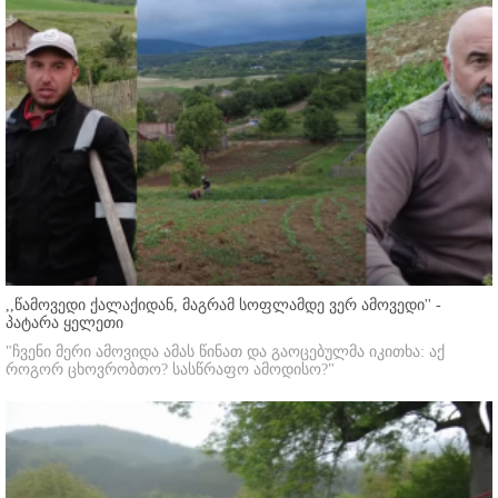
,,წამოვედი ქალაქიდან, მაგრამ სოფლამდე ვერ ამოვედი'' -
პატარა ყელეთი
"ჩვენი მერი ამოვიდა ამას წინათ და გაოცებულმა იკითხა: აქ
როგორ ცხოვრობთო? სასწრაფო ამოდისო?"