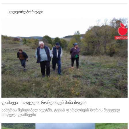
ვიდეორეპორტაჟი
ლაშხევა - სოფელი, რომლისკენ მიწა მოდის
ხაშურის მუნიციპალიტეტში, ტყიან ფერდობებს შორის შეყუჟულ
სოფელ ლაშხევში