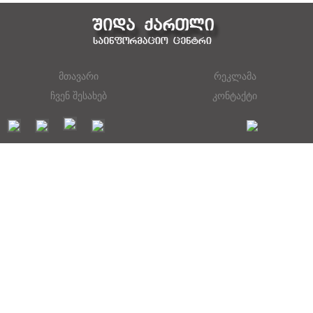
მთავარი
რეკლამა
ჩვენ შესახებ
კონტაქტი