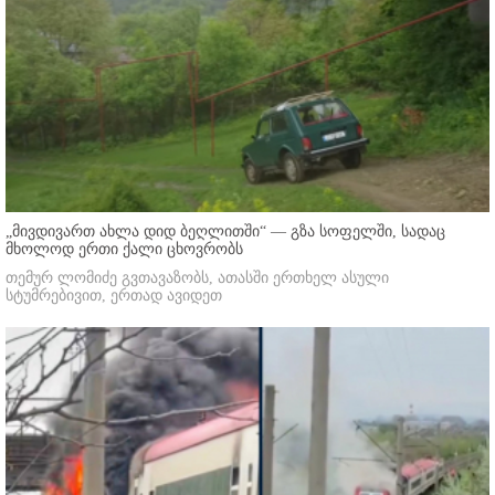
„მივდივართ ახლა დიდ ბეღლითში“ — გზა სოფელში, სადაც
მხოლოდ ერთი ქალი ცხოვრობს
თემურ ლომიძე გვთავაზობს, ათასში ერთხელ ასული
სტუმრებივით, ერთად ავიდეთ