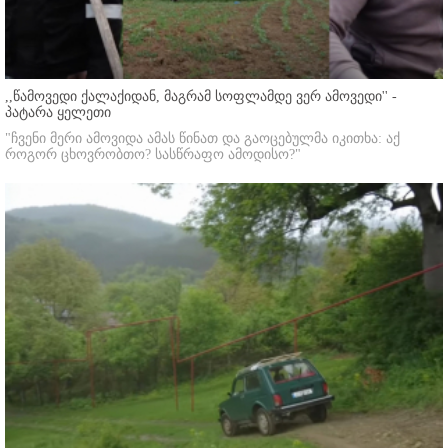
,,წამოვედი ქალაქიდან, მაგრამ სოფლამდე ვერ ამოვედი'' -
პატარა ყელეთი
"ჩვენი მერი ამოვიდა ამას წინათ და გაოცებულმა იკითხა: აქ
როგორ ცხოვრობთო? სასწრაფო ამოდისო?"