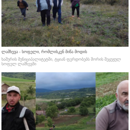
ლაშხევა - სოფელი, რომლისკენ მიწა მოდის
ხაშურის მუნიციპალიტეტში, ტყიან ფერდობებს შორის შეყუჟულ
სოფელ ლაშხევში